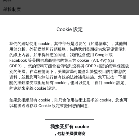
舉報制度
產品支援
Cookie 設定
安東帕認證服務
我們的網站使用 cookie。其中部分是必要的（如購物車），其他則
安全聲明
用於分析、外部媒體和行銷服務，協助我們長期提供您更優質便利
的線上內容。如果得到您的同意，我們也會使用 Google 或
安東帕技術中心
Facebook 等美國供應商提供的第三方 cookie（Art. 49(1)(a)
GDPR）。您的資料可能會被傳輸到沒有與 GDPR 相當的資料保護級
聯絡我們
別的美國。在這種情況下，美國當局可能會出於監視目的存取您的
資料，並且您可能無法行使有效的法律補救措施。您可以按一下相
關的按鈕接受或拒絕所有 cookie，也可以使用「自訂 cookie 設定」
公司資訊
的連結來定義 cookie 設定。
公司
如果您拒絕所有 cookie，則只會使用技術上要求的 cookie。您也可
以稍後透過存取 Cookie 設定來撤回您的同意。
歷史
我們的工作方式
我接受所有 cookie
新聞
，包括美國供應商
媒體關係