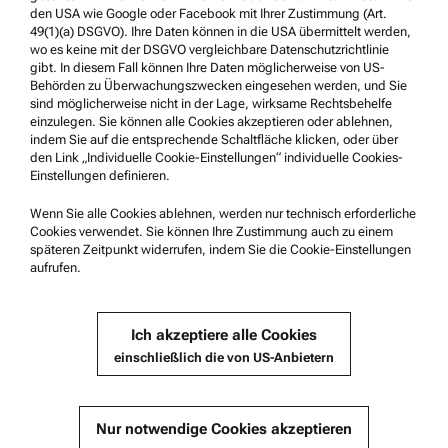
den USA wie Google oder Facebook mit Ihrer Zustimmung (Art.
Hinweisgebersystem
49(1)(a) DSGVO). Ihre Daten können in die USA übermittelt werden,
wo es keine mit der DSGVO vergleichbare Datenschutzrichtlinie
gibt. In diesem Fall können Ihre Daten möglicherweise von US-
Service & Support
Behörden zu Überwachungszwecken eingesehen werden, und Sie
sind möglicherweise nicht in der Lage, wirksame Rechtsbehelfe
Anton Paar Certified Service
einzulegen. Sie können alle Cookies akzeptieren oder ablehnen,
indem Sie auf die entsprechende Schaltfläche klicken, oder über
Sicherheitsbestätigung
den Link „Individuelle Cookie-Einstellungen“ individuelle Cookies-
Einstellungen definieren.
Anton Paar Technical Centers
Kontaktieren Sie uns
Wenn Sie alle Cookies ablehnen, werden nur technisch erforderliche
Cookies verwendet. Sie können Ihre Zustimmung auch zu einem
späteren Zeitpunkt widerrufen, indem Sie die Cookie-Einstellungen
aufrufen.
Unternehmensinformation
Unternehmen
Ich akzeptiere alle Cookies
Neuigkeiten
einschließlich die von US-Anbietern
Presse
Lieferant werden
Nur notwendige Cookies akzeptieren