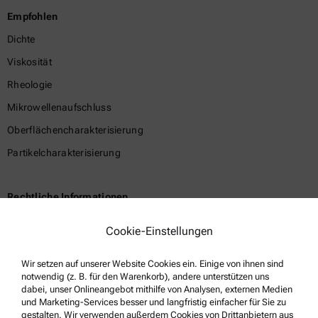
Empfohlen
Dichte
Viskosität
Rheologie
Mikrowellenaufschluss
Oberflächencharakterisierung
Partikelcharakterisierung
Rechtliche Informationen
Geschäftsbedingungen
Cookie-Einstellungen
Gruppen-Datenschutzerklärung
Wir setzen auf unserer Website Cookies ein. Einige von ihnen sind
Impressum
notwendig (z. B. für den Warenkorb), andere unterstützen uns
Nutzungsbedingungen
dabei, unser Onlineangebot mithilfe von Analysen, externen Medien
und Marketing-Services besser und langfristig einfacher für Sie zu
Markennamen
gestalten. Wir verwenden außerdem Cookies von Drittanbietern aus