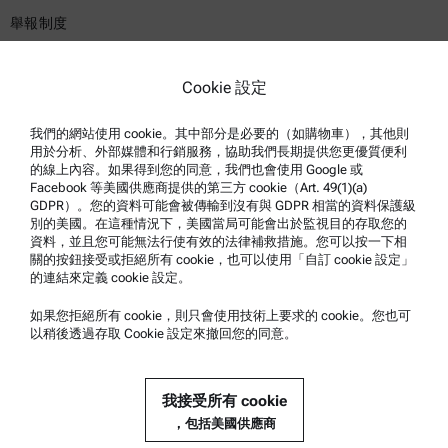
舉報制度
產品支援
Cookie 設定
安東帕認證服務
我們的網站使用 cookie。其中部分是必要的（如購物車），其他則
安全聲明
用於分析、外部媒體和行銷服務，協助我們長期提供您更優質便利
的線上內容。如果得到您的同意，我們也會使用 Google 或
安東帕技術中心
Facebook 等美國供應商提供的第三方 cookie（Art. 49(1)(a)
GDPR）。您的資料可能會被傳輸到沒有與 GDPR 相當的資料保護級
聯絡我們
別的美國。在這種情況下，美國當局可能會出於監視目的存取您的
資料，並且您可能無法行使有效的法律補救措施。您可以按一下相
關的按鈕接受或拒絕所有 cookie，也可以使用「自訂 cookie 設定」
公司資訊
的連結來定義 cookie 設定。
公司
如果您拒絕所有 cookie，則只會使用技術上要求的 cookie。您也可
以稍後透過存取 Cookie 設定來撤回您的同意。
歷史
我們的工作方式
我接受所有 cookie
新聞
，包括美國供應商
媒體關係