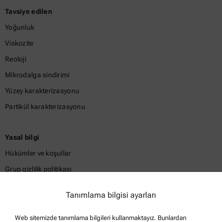
Tavsiye edilen
Yoğunluk
Viskozite
Reoloji
Mikrodalga sindirimi
Yüzey karakterizasyonu
Partikül karakterizasyonu
Yasal bilgi
Hükümler ve koşullar
Grup gizlilik politikası
Politikası
Tanımlama bilgisi ayarları
Yasal bildirim
Kullanım koşulları
Web sitemizde tanımlama bilgileri kullanmaktayız. Bunlardan