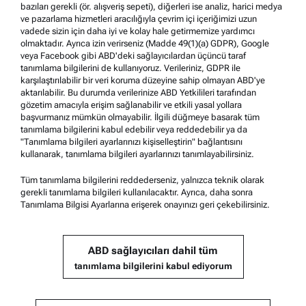
bazıları gerekli (ör. alışveriş sepeti), diğerleri ise analiz, harici medya
Ticari markalar
ve pazarlama hizmetleri aracılığıyla çevrim içi içeriğimizi uzun
vadede sizin için daha iyi ve kolay hale getirmemize yardımcı
İhbar sistemi
olmaktadır. Ayrıca izin verirseniz (Madde 49(1)(a) GDPR), Google
veya Facebook gibi ABD'deki sağlayıcılardan üçüncü taraf
tanımlama bilgilerini de kullanıyoruz. Verileriniz, GDPR ile
Ürün desteği
karşılaştırılabilir bir veri koruma düzeyine sahip olmayan ABD'ye
aktarılabilir. Bu durumda verilerinize ABD Yetkilileri tarafından
Anton Paar Certified Service
gözetim amacıyla erişim sağlanabilir ve etkili yasal yollara
başvurmanız mümkün olmayabilir. İlgili düğmeye basarak tüm
Güvenlik beyanı
tanımlama bilgilerini kabul edebilir veya reddedebilir ya da
"Tanımlama bilgileri ayarlarınızı kişiselleştirin" bağlantısını
Anton Paar Technical Centers
kullanarak, tanımlama bilgileri ayarlarınızı tanımlayabilirsiniz.
Bize ulaşın
Tüm tanımlama bilgilerini reddederseniz, yalnızca teknik olarak
gerekli tanımlama bilgileri kullanılacaktır. Ayrıca, daha sonra
Tanımlama Bilgisi Ayarlarına erişerek onayınızı geri çekebilirsiniz.
Şirket bilgileri
Şirket
ABD sağlayıcıları dahil tüm
Haberler
tanımlama bilgilerini kabul ediyorum
Basınla ilişkiler
Tedarikçi Olun