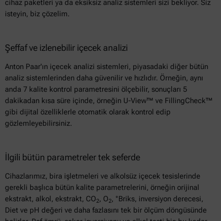
cihaz paketleri ya da eksiksiz analiz sistemleri sizi bekliyor. Siz
isteyin, biz çözelim.
Şeffaf ve izlenebilir içecek analizi
Anton Paar'ın içecek analizi sistemleri, piyasadaki diğer bütün
analiz sistemlerinden daha güvenilir ve hızlıdır. Örneğin, aynı
anda 7 kalite kontrol parametresini ölçebilir, sonuçları 5
dakikadan kısa süre içinde, örneğin U-View™ ve FillingCheck™
gibi dijital özelliklerle otomatik olarak kontrol edip
gözlemleyebilirsiniz.
İlgili bütün parametreler tek seferde
Cihazlarımız, bira işletmeleri ve alkolsüz içecek tesislerinde
gerekli başlıca bütün kalite parametrelerini, örneğin orijinal
ekstrakt, alkol, ekstrakt, CO
, O
, °Briks, inversiyon derecesi,
2
2
Diet ve pH değeri ve daha fazlasını tek bir ölçüm döngüsünde