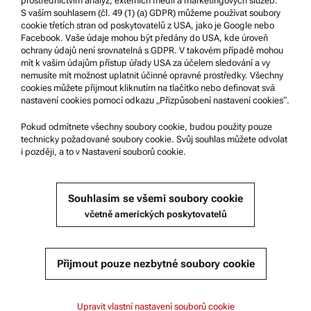
prostřednictvím analýz, externích médií a marketingových služeb.
S vaším souhlasem (čl. 49 (1) (a) GDPR) můžeme používat soubory
Podpora produktů
cookie třetích stran od poskytovatelů z USA, jako je Google nebo
Facebook. Vaše údaje mohou být předány do USA, kde úroveň
Certifikovaný servis Anton Paar
ochrany údajů není srovnatelná s GDPR. V takovém případě mohou
mít k vašim údajům přístup úřady USA za účelem sledování a vy
Prohlášení o bezpečnosti
nemusíte mít možnost uplatnit účinné opravné prostředky. Všechny
cookies můžete přijmout kliknutím na tlačítko nebo definovat svá
Technická centra společnosti Anton Paar
nastavení cookies pomocí odkazu „Přizpůsobení nastavení cookies“.
Kontaktujte nás
Pokud odmítnete všechny soubory cookie, budou použity pouze
technicky požadované soubory cookie. Svůj souhlas můžete odvolat
i později, a to v Nastavení souborů cookie.
Informace o společnosti
Společnost
Souhlasím se všemi soubory cookie
Novinky
včetně amerických poskytovatelů
Média
Staňte se dodavatelem
Přijmout pouze nezbytné soubory cookie
© 2026 Anton Paar GmbH
Upravit vlastní nastavení souborů cookie