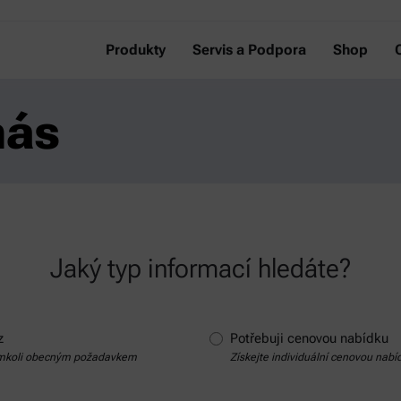
Produkty
Servis a Podpora
Shop
nás
Jaký typ informací hledáte?
z
Potřebuji cenovou nabídku
ýmkoli obecným požadavkem
Získejte individuální cenovou nabí