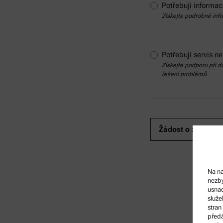
Potřebuji informa
Získejte podrobné inf
Potřebuji servis 
Získejte podporu při d
řešení problémů
Na na
nezby
usnad
služe
stran
předá