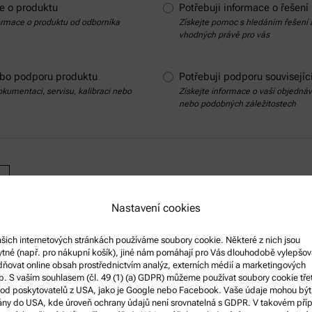
ce o produktu
Potřebuji informace o řešení
ormace o produktu od odborníka
Získejte pomoc s hledáním řešení 
vhodných právě pro vás
nebo podporu produktu
Potřebuji podporu souvisejí
okumentaci, servisu, kalibraci nebo
Získejte informace o vaší objedná
nebo podobných záležitostech
Nastavení cookies
šich internetových stránkách používáme soubory cookie. Některé z nich jsou
tné (např. pro nákupní košík), jiné nám pomáhají pro Vás dlouhodobě vylepšov
ňovat online obsah prostřednictvím analýz, externích médií a marketingových
Kontaktní údaje
b. S vaším souhlasem (čl. 49 (1) (a) GDPR) můžeme používat soubory cookie tře
 od poskytovatelů z USA, jako je Google nebo Facebook. Vaše údaje mohou být
ny do USA, kde úroveň ochrany údajů není srovnatelná s GDPR. V takovém pří