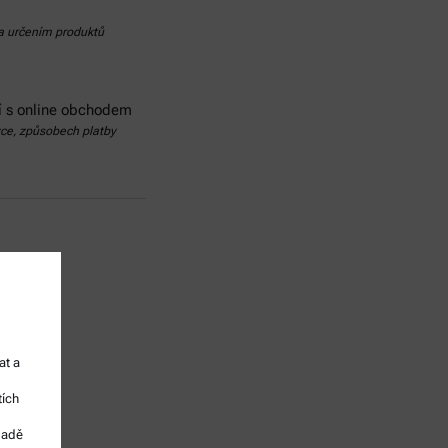
a určením produktů
cí s online obchodem
vce, způsobech platby
at a
tích
padě