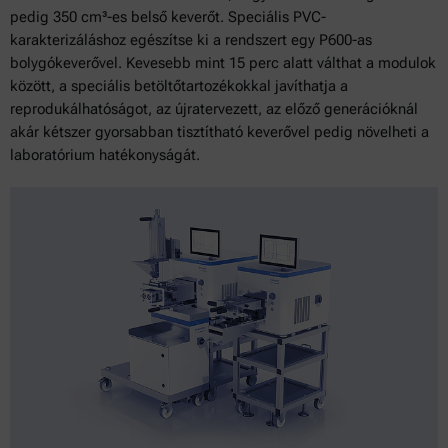
pedig 350 cm³-es belső keverőt. Speciális PVC-
karakterizáláshoz egészítse ki a rendszert egy P600-as
bolygókeverővel. Kevesebb mint 15 perc alatt válthat a modulok
között, a speciális betöltőtartozékokkal javíthatja a
reprodukálhatóságot, az újratervezett, az előző generációknál
akár kétszer gyorsabban tisztítható keverővel pedig növelheti a
laboratórium hatékonyságát.