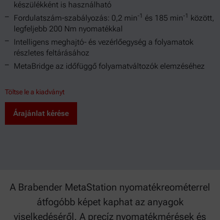
készülékként is használható
-1
-1
Fordulatszám-szabályozás: 0,2 min
és 185 min
között,
legfeljebb 200 Nm nyomatékkal
Intelligens meghajtó- és vezérlőegység a folyamatok
részletes feltárásához
MetaBridge az időfüggő folyamatváltozók elemzéséhez
Töltse le a kiadványt
Árajánlat kérése
A Brabender MetaStation nyomatékreométerrel
átfogóbb képet kaphat az anyagok
viselkedéséről. A precíz nyomatékmérések és