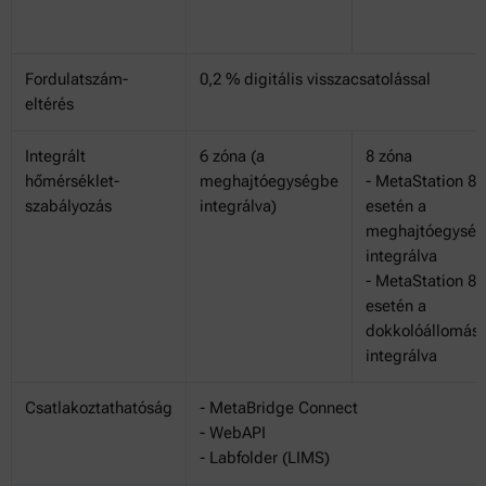
Fordulatszám-
0,2 % digitális visszacsatolással
eltérés
Integrált
6 zóna (a
8 zóna
hőmérséklet-
meghajtóegységbe
- MetaStation 8E
szabályozás
integrálva)
esetén a
meghajtóegysé
integrálva
- MetaStation 8
esetén a
dokkolóállomás
integrálva
Csatlakoztathatóság
- MetaBridge Connect
- WebAPI
- Labfolder (LIMS)