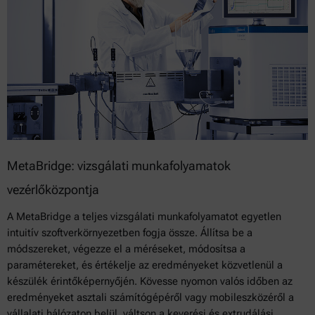
MetaBridge: vizsgálati munkafolyamatok
vezérlőközpontja
A MetaBridge a teljes vizsgálati munkafolyamatot egyetlen
intuitív szoftverkörnyezetben fogja össze. Állítsa be a
módszereket, végezze el a méréseket, módosítsa a
paramétereket, és értékelje az eredményeket közvetlenül a
készülék érintőképernyőjén. Kövesse nyomon valós időben az
eredményeket asztali számítógépéről vagy mobileszközéről a
vállalati hálózaton belül, váltson a keverési és extrudálási