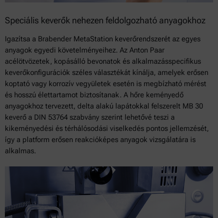
Speciális keverők nehezen feldolgozható anyagokhoz
Igazítsa a Brabender MetaStation keverőrendszerét az egyes
anyagok egyedi követelményeihez. Az Anton Paar
acélötvözetek, kopásálló bevonatok és alkalmazásspecifikus
keverőkonfigurációk széles választékát kínálja, amelyek erősen
koptató vagy korrozív vegyületek esetén is megbízható mérést
és hosszú élettartamot biztosítanak. A hőre keményedő
anyagokhoz tervezett, delta alakú lapátokkal felszerelt MB 30
keverő a DIN 53764 szabvány szerint lehetővé teszi a
kikeményedési és térhálósodási viselkedés pontos jellemzését,
így a platform erősen reakcióképes anyagok vizsgálatára is
alkalmas.