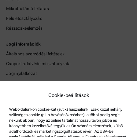
Mikrohullámú feltárás
Felületosztályozás
Részecskeelemzés
Jogi információk
Általános szerződési feltételek
Csoport adatvédelmi szabályzata
Jogi nyilatkozat
Használati feltételek
Védjegyek
Cookie-beállítások
Bejelentő rendszer
Weboldalunkon cookie-kat (sütik) használunk. Ezek közül néhány
szükséges cookie (pl. a bevásárlókosárhoz), a többi pedig segít
Terméktámogatás
nekünk abban, hogy az online tartalmat hosszú távon jobbá és
könnyebben kezelhetővé tegyük az Ön számára elemzések, külső
Anton Paar Certified Service
adathordozók és marketingszolgáltatások révén. Az USA-beli
szolgáltatóktól, például a Google-től vagy a Facebook-tól származó