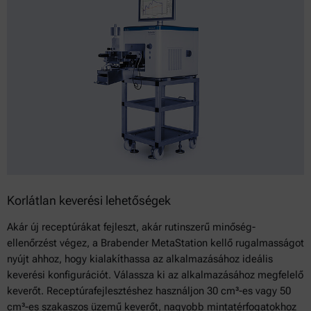
Korlátlan keverési lehetőségek
Akár új receptúrákat fejleszt, akár rutinszerű minőség-
ellenőrzést végez, a Brabender MetaStation kellő rugalmasságot
nyújt ahhoz, hogy kialakíthassa az alkalmazásához ideális
keverési konfigurációt. Válassza ki az alkalmazásához megfelelő
keverőt. Receptúrafejlesztéshez használjon 30 cm³-es vagy 50
cm³-es szakaszos üzemű keverőt, nagyobb mintatérfogatokhoz