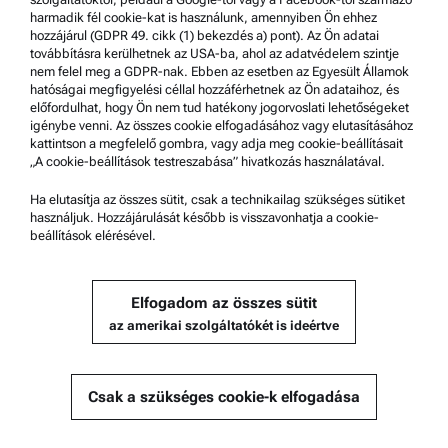
Biztonsági nyilatkozat
harmadik fél cookie-kat is használunk, amennyiben Ön ehhez
hozzájárul (GDPR 49. cikk (1) bekezdés a) pont). Az Ön adatai
Anton Paar Műszaki Központok
továbbításra kerülhetnek az USA-ba, ahol az adatvédelem szintje
Kapcsolatfelvétel
nem felel meg a GDPR-nak. Ebben az esetben az Egyesült Államok
hatóságai megfigyelési céllal hozzáférhetnek az Ön adataihoz, és
előfordulhat, hogy Ön nem tud hatékony jogorvoslati lehetőségeket
A vállalat adatai
igénybe venni. Az összes cookie elfogadásához vagy elutasításához
kattintson a megfelelő gombra, vagy adja meg cookie-beállításait
Vállalat
„A cookie-beállítások testreszabása” hivatkozás használatával.
Hírek
Ha elutasítja az összes sütit, csak a technikailag szükséges sütiket
Médiakapcsolatok
használjuk. Hozzájárulását később is visszavonhatja a cookie-
beállítások elérésével.
Beszállítói jelentkezés
Elfogadom az összes sütit
© 2026 Anton Paar GmbH
az amerikai szolgáltatókét is ideértve
Csak a szükséges cookie-k elfogadása
Tartalom
Brabender MetaStation 4