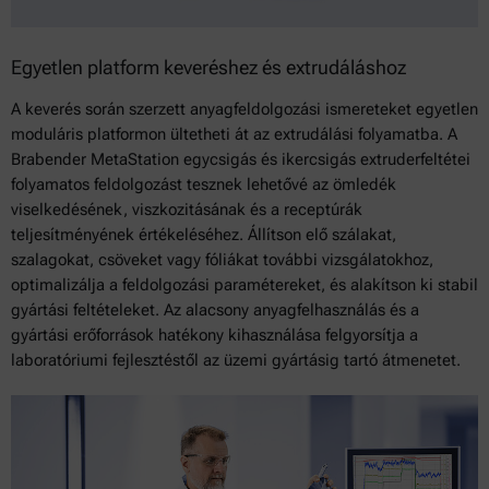
Egyetlen platform keveréshez és extrudáláshoz
A keverés során szerzett anyagfeldolgozási ismereteket egyetlen
moduláris platformon ültetheti át az extrudálási folyamatba. A
Brabender MetaStation egycsigás és ikercsigás extruderfeltétei
folyamatos feldolgozást tesznek lehetővé az ömledék
viselkedésének, viszkozitásának és a receptúrák
teljesítményének értékeléséhez. Állítson elő szálakat,
szalagokat, csöveket vagy fóliákat további vizsgálatokhoz,
optimalizálja a feldolgozási paramétereket, és alakítson ki stabil
gyártási feltételeket. Az alacsony anyagfelhasználás és a
gyártási erőforrások hatékony kihasználása felgyorsítja a
laboratóriumi fejlesztéstől az üzemi gyártásig tartó átmenetet.