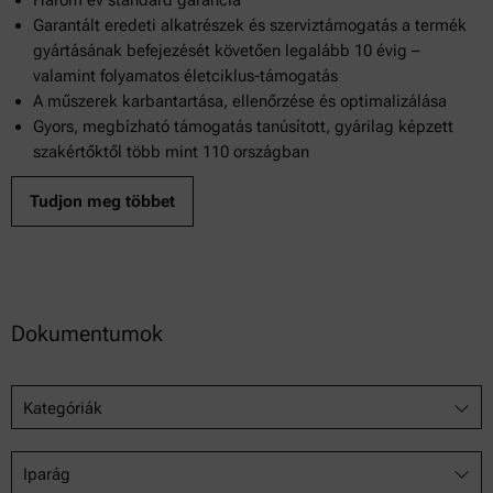
Garantált eredeti alkatrészek és szerviztámogatás a termék
D 3192
gyártásának befejezését követően legalább 10 évig –
valamint folyamatos életciklus-támogatás
D 3403
A műszerek karbantartása, ellenőrzése és optimalizálása
D 3484
Gyors, megbízható támogatás tanúsított, gyárilag képzett
szakértőktől több mint 110 országban
D 3568
Tudjon meg többet
D 3795
D 3848
Dokumentumok
Kategóriák
Iparág