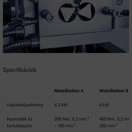
Specifikációk
MetaStation 4
MetaStation 8
Hajtásteljesítmény
4.2 kW
8 kW
-1
Nyomaték és
200 Nm, 0,2 min
400 Nm, 0,2 min
-1
-1
fordulatszám
– 185 min
200 min