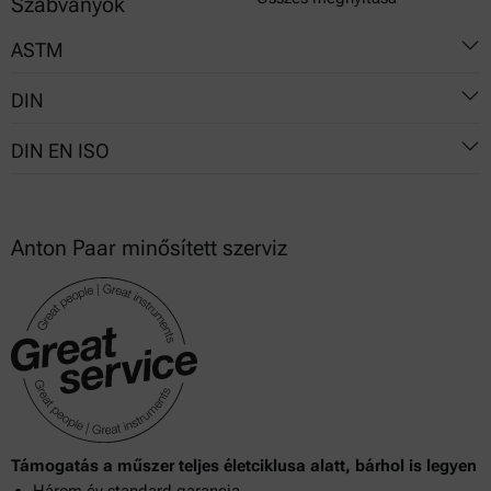
Szabványok
ASTM
DIN
D 2396
DIN EN ISO
D 2538
53764
D 3182
54802
4612
D 3185
Anton Paar minősített szerviz
D 3186
D 3187
D 3188
D 3189
D 3190
Támogatás a műszer teljes életciklusa alatt, bárhol is legyen
D 3191
Három év standard garancia