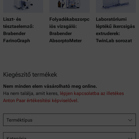
Liszt- és
Folyadékabszorpc
Laboratóriumi
tésztaelemző:
iós vizsgáló:
léptékű ikercsigás
Brabender
Brabender
extruderek:
FarinoGraph
AbsorptoMeter
TwinLab sorozat
Kiegészítő termékek
Nem minden elem vásárolható meg online.
Ha nem találja, amit keres,
lépjen kapcsolatba az illetékes
Anton Paar értékesítési képviselővel.
Terméktípus
Kategória