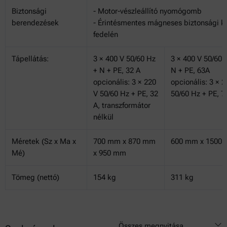
Biztonsági
- Motor-vészleállító nyomógomb
berendezések
- Érintésmentes mágneses biztonsági k
fedelén
Tápellátás:
3 × 400 V 50/60 Hz
3 × 400 V 50/60 
+ N + PE, 32 A
N + PE, 63A
opcionális: 3 × 220
opcionális: 3 × 2
V 50/60 Hz + PE, 32
50/60 Hz + PE, 7
A, transzformátor
nélkül
Méretek (Sz x Ma x
700 mm x 870 mm
600 mm x 1500
Mé)
x 950 mm
Tömeg (nettó)
154 kg
311 kg
Összes megnyitása