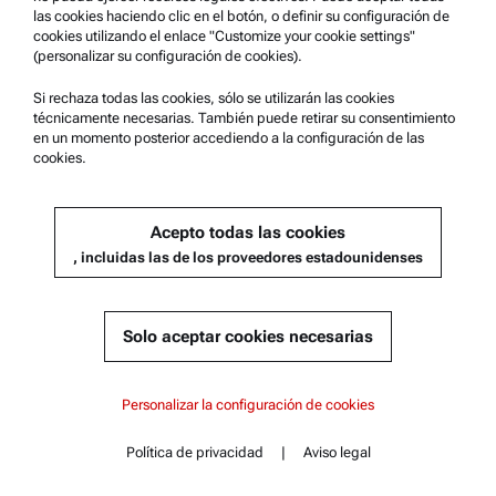
las cookies haciendo clic en el botón, o definir su configuración de
PARTES DE REPUESTO CARCASA SAXSESS
cookies utilizando el enlace "Customize your cookie settings"
(personalizar su configuración de cookies).
Si rechaza todas las cookies, sólo se utilizarán las cookies
técnicamente necesarias. También puede retirar su consentimiento
Obtenga una cotización
en un momento posterior accediendo a la configuración de las
cookies.
Número de material : 15194
Acepto todas las cookies
, incluidas las de los proveedores estadounidenses
Solo aceptar cookies necesarias
Contenido
Personalizar la configuración de cookies
Características principales
Política de privacidad
|
Aviso legal
VENTANAS CELDA DE VISCOSIDAD A 120°C
Contacto
Contenido
Especificaciones
Estándares