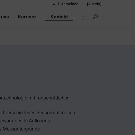
Anmelden
[Austria]
 uns
Karriere
Kontakt
Vorgeschlag
Quick-Links
Tragbares Di
Rheometer
Dichtemessge
Intelligentes
Alkoholmessg
technologie mit fortschrittlicher
t verschiedenen Sensormaterialien
 hervorragende Auflösung
des Messuntergrunds