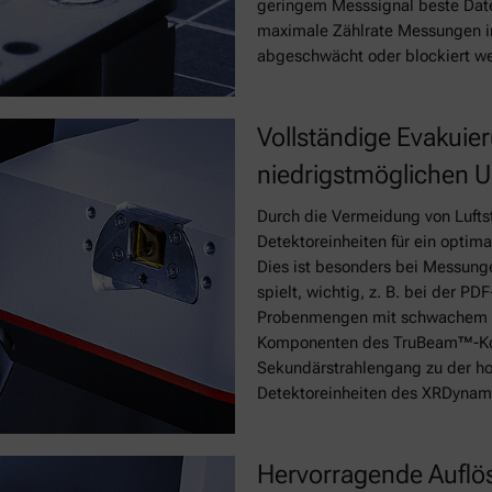
geringem Messsignal beste Daten
maximale Zählrate Messungen im
abgeschwächt oder blockiert w
Vollständige Evakui
niedrigstmöglichen 
Durch die Vermeidung von Luftst
Detektoreinheiten für ein optim
Dies ist besonders bei Messunge
spielt, wichtig, z. B. bei der 
Probenmengen mit schwachem S
Komponenten des TruBeam™-Konz
Sekundärstrahlengang zu der ho
Detektoreinheiten des XRDynami
Hervorragende Auflös