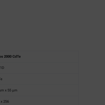
os 2000 CdTe
 1D
Te
μm x 55 μm
 x 256