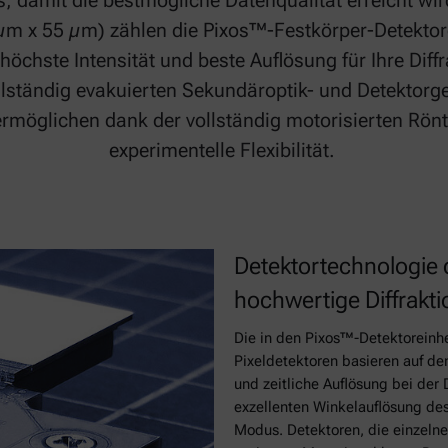
 damit die bestmögliche Datenqualität erreicht wird
 µm x 55 µm) zählen die Pixos™-Festkörper-Detektor
 höchste Intensität und beste Auflösung für Ihre Di
lständig evakuierten Sekundäroptik- und Detektorge
rmöglichen dank der vollständig motorisierten Rönt
experimentelle Flexibilität.
Detektortechnologie 
hochwertige Diffrakt
Die in den Pixos™-Detektoreinhe
Pixeldetektoren basieren auf d
und zeitliche Auflösung bei der 
exzellenten Winkelauflösung des
Modus. Detektoren, die einzelne