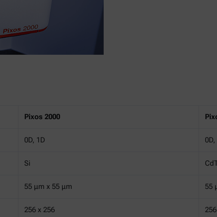
Pixos 2000
Pix
0D, 1D
0D,
Si
Cd
55 μm x 55 μm
55 
256 x 256
256