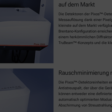
auf dem Markt
Die Detektoren der Pixos™-Dete
Messauflösung dank einer Pixel
kleinste auf dem Markt verfügb
Brentano-Konfiguration erreiche
einem herkömmlichen Diffraktom
TruBeam™-Konzepts und die kle
Rauschminimierung m
Die Pixos™-Detektoreinheiten en
Antistreuspalt, der über die Gerä
können entweder eine definierte
automatisch optimierten Modus 
Abschirmung von Streustrahlung