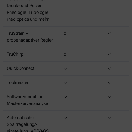
Druck- und Pulver
Rheologie, Tribologie,
rheo-optics und mehr
TruStrain –
x
✓
probenadaptiver Regler
TruChirp
x
✓
QuickConnect
✓
✓
Toolmaster
✓
✓
Softwaremodul für
✓
✓
Masterkurvenanalyse
Automatische
✓
✓
Spaltregelung/-
einstellung, AGC/AGS