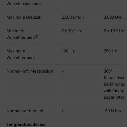
Winkelauslenkung
Maximale Drehzahl
2.500 U/min
3.000 U/min
-5
-8
Minimale
2 x 10
Hz
2 x 10
Hz
1)
Winkelfrequenz
Maximale
100 Hz
250 Hz
Winkelfrequenz
Normalkraft-Messdesign
x
360°-
Kapazitivsen
berührungsl
vollständig 
Lager integr
Normalkraftbereich
x
-50 N bis +
Temperature device