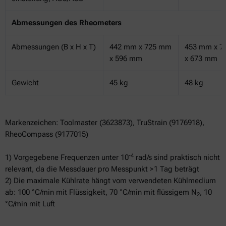
Abmessungen des Rheometers
Abmessungen (B x H x T)
442 mm x 725 mm
453 mm x 7
x 596 mm
x 673 mm
Gewicht
45 kg
48 kg
Markenzeichen: Toolmaster (3623873), TruStrain (9176918),
RheoCompass (9177015)
-4
1) Vorgegebene Frequenzen unter 10
rad/s sind praktisch nicht
relevant, da die Messdauer pro Messpunkt >1 Tag beträgt
2) Die maximale Kühlrate hängt vom verwendeten Kühlmedium
ab: 100 °C/min mit Flüssigkeit, 70 °C/min mit flüssigem N
, 10
2
°C/min mit Luft