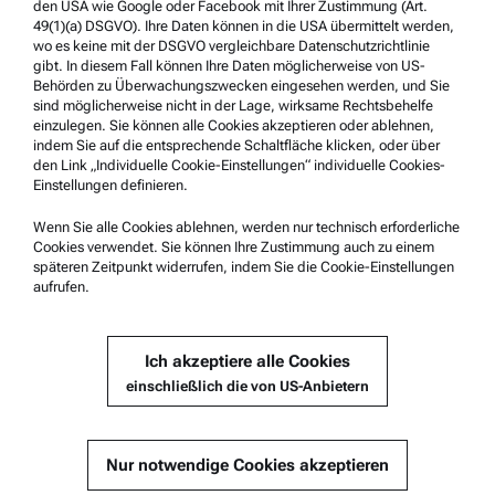
den USA wie Google oder Facebook mit Ihrer Zustimmung (Art.
Sicherheitsbestätigung
49(1)(a) DSGVO). Ihre Daten können in die USA übermittelt werden,
Anton Paar Technical Centers
wo es keine mit der DSGVO vergleichbare Datenschutzrichtlinie
gibt. In diesem Fall können Ihre Daten möglicherweise von US-
Kontaktieren Sie uns
Behörden zu Überwachungszwecken eingesehen werden, und Sie
sind möglicherweise nicht in der Lage, wirksame Rechtsbehelfe
einzulegen. Sie können alle Cookies akzeptieren oder ablehnen,
indem Sie auf die entsprechende Schaltfläche klicken, oder über
Unternehmensinformation
den Link „Individuelle Cookie-Einstellungen“ individuelle Cookies-
Unternehmen
Einstellungen definieren.
Neuigkeiten
Wenn Sie alle Cookies ablehnen, werden nur technisch erforderliche
Cookies verwendet. Sie können Ihre Zustimmung auch zu einem
Presse
späteren Zeitpunkt widerrufen, indem Sie die Cookie-Einstellungen
aufrufen.
Lieferant werden
Ich akzeptiere alle Cookies
© 2026 Anton Paar GmbH
einschließlich die von US-Anbietern
Nur notwendige Cookies akzeptieren