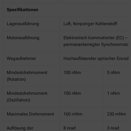
Spezifikationen
Lagerausführung
Luft, feinporiger Kohlenstoff
Motorausführung
Elektronisch kommutierter (EC) –
permanenterregter Synchronmotor
Wegaufnehmer
Hochauflösender optischer Encode
Mindestdrehmoment
100 nNm
5 nNm
(Rotation)
Mindestdrehmoment
100 nNm
1 nNm
(Oszillation)
Maximales Drehmoment
160 mNm
230 mNm
Auflösung der
8 nrad
3 nrad