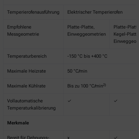
Temperierofenausführung
Elektrischer Temperierofen
Empfohlene
Platte-Platte,
Platte-Platte
Messgeometrie
Einweggeometrien
Kegel-Platte
Einweggeom
Temperaturbereich
-150 °C bis +400 °C
Maximale Heizrate
50 °C/min
2)
Maximale Kühlrate
Bis zu 100 °C/min
Vollautomatische
✓
✓
Temperaturkalibrierung
Merkmale
Bereit für Dehnungs-,
x
✓