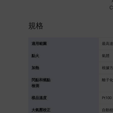
規格
適用範圍
最高達 
點火
氣體
加熱
根據
閃點和燃點
離子
檢測
樣品溫度
Pt10
大氣壓校正
自動