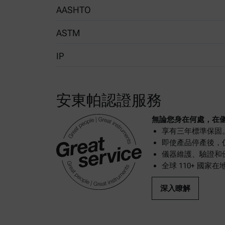
AASHTO
ASTM
T48
IP
D92
36
安東帕認證服務
無論您身在何處，在
享有三年標準保固
即使產品停產後，
儀器維護、驗證和
全球 110+ 國
深入瞭解