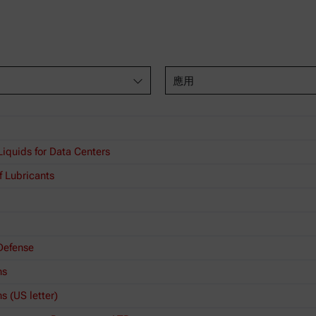
應用
Liquids for Data Centers
f Lubricants
 Defense
ns
s (US letter)