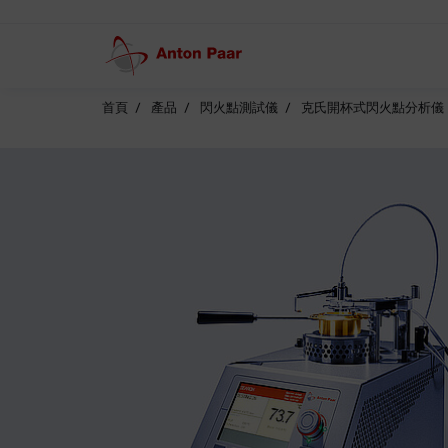
首頁
產品
閃火點測試儀
克氏開杯式閃火點分析儀：C