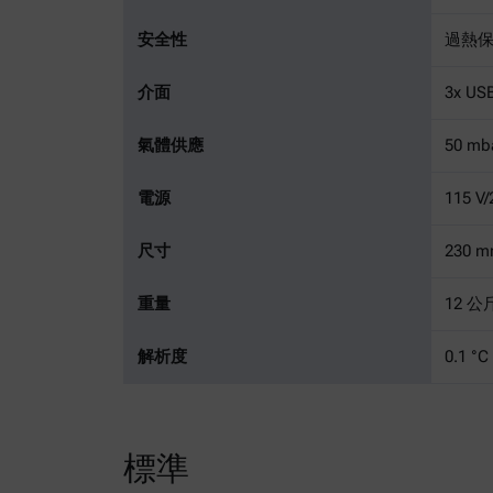
安全性
過熱
介面
3x US
氣體供應
50 m
電源
115 V
尺寸
230 m
重量
12 公
解析度
0.1 °C
標準