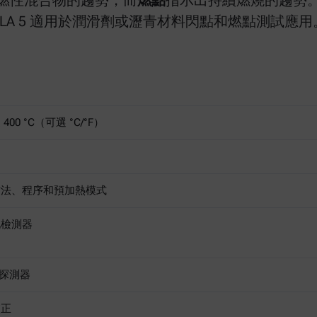
燃性混合物的趨勢，而
燃點
指示出持續燃燒的趨勢
CLA 5 適用於潤滑劑或瀝青材料閃點和燃點測試應用
400 °C（可選 °C/°F）
方法、程序和預加熱模式
化檢測器
0 探測器
校正