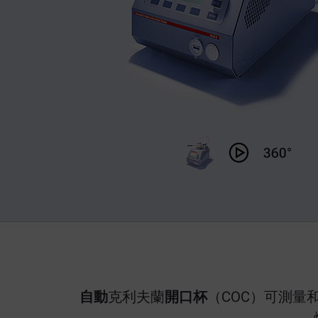
360°
自動
克利夫蘭
開口杯
（COC）可測量