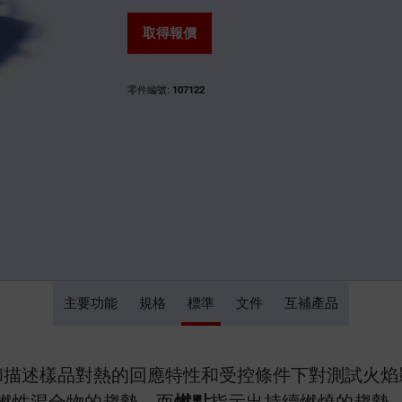
取得報價
零件編號:
107122
主要功能
CLA 5
規格
標準
文件
互補產品
和描述樣品對熱的回應特性和受控條件下對測試火焰