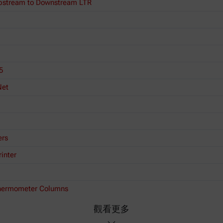
 Upstream to Downstream LTR
5
Net
ers
inter
 Thermometer Columns
觀看更多