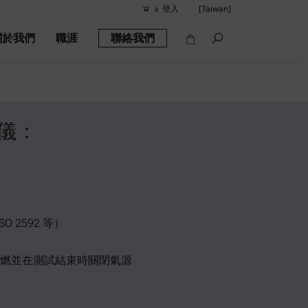
登入
[Taiwan]
關於我們
職涯
聯絡我們
建議的搜尋
快速連結
可攜式密度計：
流變儀
儀：
密度計
智慧型密度計：E
酒精計
 2592 等）
燃並在測試結束時關閉氣源