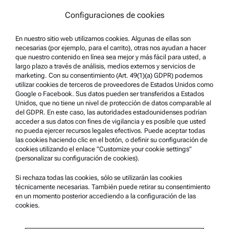
Política de privacidad
Configuraciones de cookies
Aviso Legal
En nuestro sitio web utilizamos cookies. Algunas de ellas son
Condiciones de uso
necesarias (por ejemplo, para el carrito), otras nos ayudan a hacer
que nuestro contenido en línea sea mejor y más fácil para usted, a
Marcas comerciales
largo plazo a través de análisis, medios externos y servicios de
marketing. Con su consentimiento (Art. 49(1)(a) GDPR) podemos
Sistema de denuncia de irregularidades
utilizar cookies de terceros de proveedores de Estados Unidos como
Google o Facebook. Sus datos pueden ser transferidos a Estados
Unidos, que no tiene un nivel de protección de datos comparable al
Asistencia para el producto
del GDPR. En este caso, las autoridades estadounidenses podrían
acceder a sus datos con fines de vigilancia y es posible que usted
Anton Paar Certified Service
no pueda ejercer recursos legales efectivos. Puede aceptar todas
las cookies haciendo clic en el botón, o definir su configuración de
Declaración de seguridad
cookies utilizando el enlace "Customize your cookie settings"
(personalizar su configuración de cookies).
Centros técnicos Anton Paar
Comuníquese con nosotros
Si rechaza todas las cookies, sólo se utilizarán las cookies
técnicamente necesarias. También puede retirar su consentimiento
en un momento posterior accediendo a la configuración de las
cookies.
Información de la empresa
Empresa