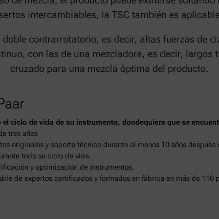
eso de mezcla, el producto puede extruirse soltando 
nsertos intercambiables, la TSC también es aplicabl
 doble contrarrotatorio, es decir, altas fuerzas de c
inuo, con las de una mezcladora, es decir, largos ti
cruzado para una mezcla óptima del producto.
Paar
 el ciclo de vida de su instrumento, dondequiera que se encuent
de tres años
tos originales y soporte técnico durante al menos 10 años después
urante todo su ciclo de vida.
ificación y optimización de instrumentos.
iable de expertos certificados y formados en fábrica en más de 110 p