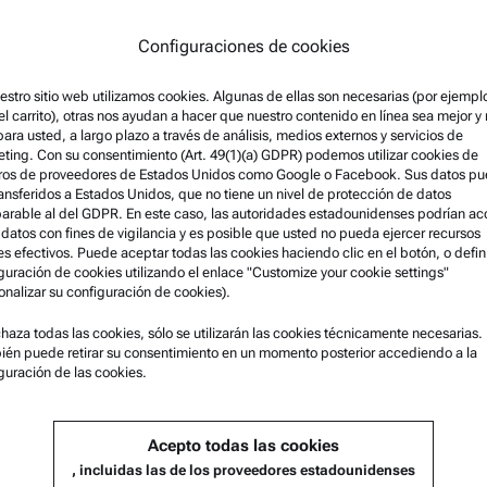
Configuraciones de cookies
estro sitio web utilizamos cookies. Algunas de ellas son necesarias (por ejempl
el carrito), otras nos ayudan a hacer que nuestro contenido en línea sea mejor y
 para usted, a largo plazo a través de análisis, medios externos y servicios de
ting. Con su consentimiento (Art. 49(1)(a) GDPR) podemos utilizar cookies de
ros de proveedores de Estados Unidos como Google o Facebook. Sus datos p
ransferidos a Estados Unidos, que no tiene un nivel de protección de datos
rable al del GDPR. En este caso, las autoridades estadounidenses podrían a
 datos con fines de vigilancia y es posible que usted no pueda ejercer recursos
es efectivos. Puede aceptar todas las cookies haciendo clic en el botón, o defini
guración de cookies utilizando el enlace "Customize your cookie settings"
onalizar su configuración de cookies).
mación legal
Asistencia para el producto
chaza todas las cookies, sólo se utilizarán las cookies técnicamente necesarias.
os y condiciones
Anton Paar Certified Service
én puede retirar su consentimiento en un momento posterior accediendo a la
guración de las cookies.
ca de privacidad del grupo
Declaración de seguridad
ca de privacidad
Centros técnicos Anton Paar
Acepto todas las cookies
Legal
Comuníquese con nosotros
, incluidas las de los proveedores estadounidenses
ciones de uso