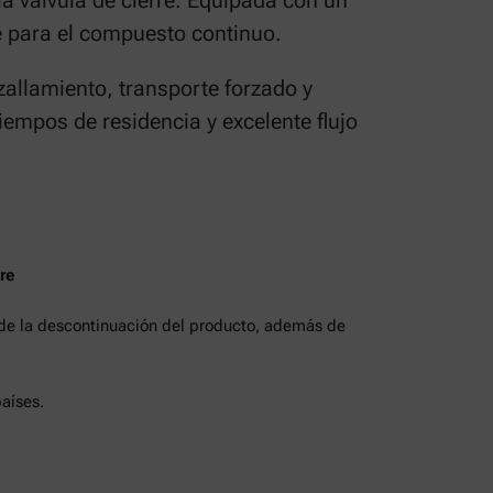
la válvula de cierre. Equipada con un
e para el compuesto continuo.
izallamiento, transporte forzado y
empos de residencia y excelente flujo
re
 de la descontinuación del producto, además de
aíses.