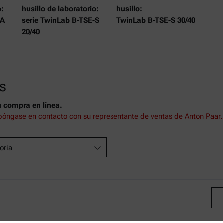
o:
husillo de laboratorio:
husillo:
-A
serie TwinLab B-TSE-S
TwinLab B-TSE-S 30/40
20/40
s
u compra en línea.
póngase en contacto con su representante de ventas de Anton Paar.
oria