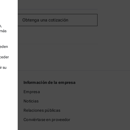
Obtenga una cotización
o,
 más
ueden
cceder
r su
Información de la empresa
Empresa
Noticias
Relaciones públicas
Conviértase en proveedor