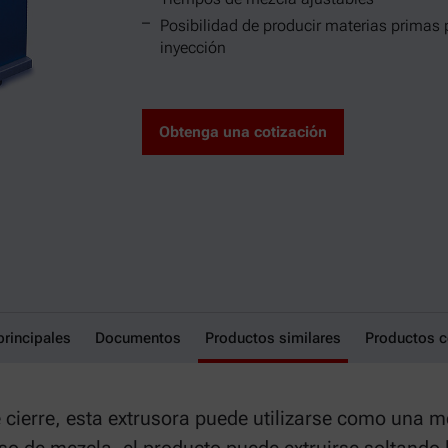
Posibilidad de producir materias primas
inyección
Obtenga una cotización
principales
mpounder TSC 42/6
Documentos
Productos similares
Productos 
 cierre, esta extrusora puede utilizarse como una 