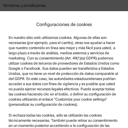
Términos y condiciones
Política de privacidad del grupo
Política de privacidad
Configuraciones de cookies
Aviso Legal
En nuestro sitio web utilizamos cookies. Algunas de ellas son
Condiciones de uso
necesarias (por ejemplo, para el carrito), otras nos ayudan a hacer
que nuestro contenido en línea sea mejor y más fácil para usted, a
Marcas comerciales
largo plazo a través de análisis, medios externos y servicios de
marketing. Con su consentimiento (Art. 49(1)(a) GDPR) podemos
Sistema de denuncia de irregularidades
utilizar cookies de terceros de proveedores de Estados Unidos como
Google o Facebook. Sus datos pueden ser transferidos a Estados
Unidos, que no tiene un nivel de protección de datos comparable al
Asistencia para el producto
del GDPR. En este caso, las autoridades estadounidenses podrían
acceder a sus datos con fines de vigilancia y es posible que usted
Anton Paar Certified Service
no pueda ejercer recursos legales efectivos. Puede aceptar todas
las cookies haciendo clic en el botón, o definir su configuración de
Declaración de seguridad
cookies utilizando el enlace "Customize your cookie settings"
(personalizar su configuración de cookies).
Centros técnicos Anton Paar
Comuníquese con nosotros
Si rechaza todas las cookies, sólo se utilizarán las cookies
técnicamente necesarias. También puede retirar su consentimiento
en un momento posterior accediendo a la configuración de las