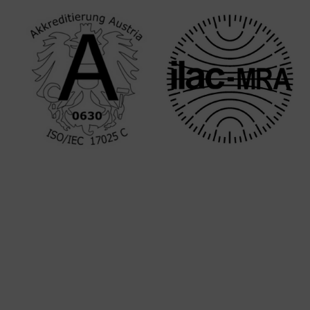
유
럽
에
계
신
경
우,
그
라
츠
의
Anton
Paar
본
사
에
서
교
정