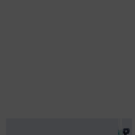
합
니
다.
ISO
17025
교
정
성
적
서
(예
시)
탁
상