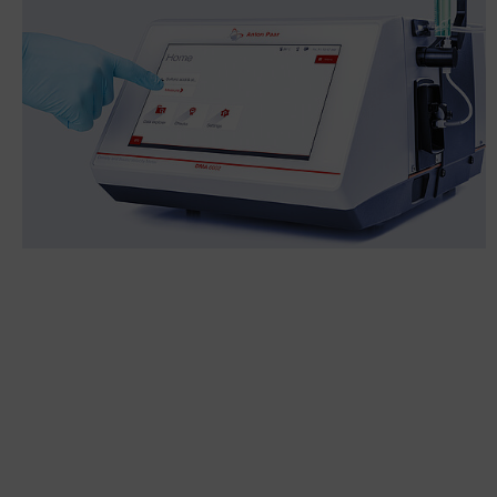
형
밀
도
계
교
정
Anton
Paar
는
ISO
17025
에
따
라
탁
상