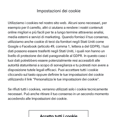
Informativa sulla privacy
Nota legale
Impostazioni dei cookie
Termini d'uso
Utilizziamo i cookies nel nostro sito web. Alcuni sono necessari, per
Marchi di fabbrica
esempio per il carrello, altri ci aiutano a rendere i nostri contenuti
online migliori e più facili per te a lungo termine attraverso analisi,
Sistema di whistleblowing
media esterni e servizi di marketing. Quando fornisci il tuo consenso,
utilizziamo anche cookie di terzi da fornitori negli Stati Uniti come
Google o Facebook (articolo 49, comma 1, lettera a del GDPR). I tuoi
Supporto prodotto
dati possono essere trasferiti negli Stati Uniti, i quali non hanno un
livello di protezione dei dati paragonabile al GDPR. In questo caso i
Anton Paar Certified Service
tuoi dati potrebbero essere potenzialmente resi accessibili alle
autorità statunitensi a scopo di sorveglianza e tu potresti non avere a
Dichiarazione di sicurezza
disposizione tutele legali efficaci. Puoi accettare tutti i cookie
cliccando sul tasto oppure definire le tue impostazioni dei cookie
Anton Paar Technical Centers
utilizzando il link "Personalizza le tue impostazioni dei cookie".
Contattateci
Se rifiuti tutti i cookies, verranno utilizzati solo i cookie tecnicamente
necessari. Può anche ritirare il tuo consenso in un secondo momento
accedendo alle Impostazioni dei cookie.
Informazioni sull'azienda
Azienda
Accetto tutti i cookie
Notizie