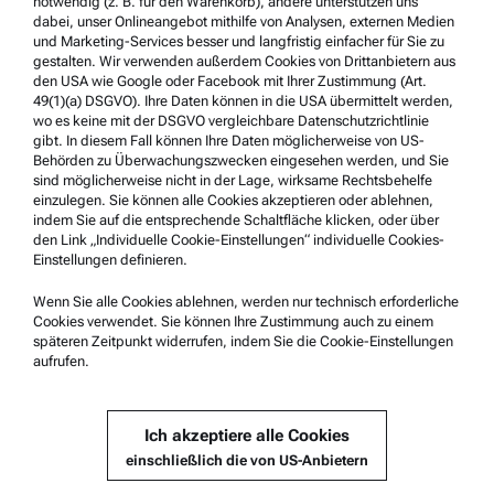
notwendig (z. B. für den Warenkorb), andere unterstützen uns
Nutzungsbedingungen
dabei, unser Onlineangebot mithilfe von Analysen, externen Medien
und Marketing-Services besser und langfristig einfacher für Sie zu
Markennamen
gestalten. Wir verwenden außerdem Cookies von Drittanbietern aus
den USA wie Google oder Facebook mit Ihrer Zustimmung (Art.
Hinweisgebersystem
49(1)(a) DSGVO). Ihre Daten können in die USA übermittelt werden,
wo es keine mit der DSGVO vergleichbare Datenschutzrichtlinie
gibt. In diesem Fall können Ihre Daten möglicherweise von US-
Service & Support
Behörden zu Überwachungszwecken eingesehen werden, und Sie
sind möglicherweise nicht in der Lage, wirksame Rechtsbehelfe
Anton Paar Certified Service
einzulegen. Sie können alle Cookies akzeptieren oder ablehnen,
indem Sie auf die entsprechende Schaltfläche klicken, oder über
Sicherheitsbestätigung
den Link „Individuelle Cookie-Einstellungen“ individuelle Cookies-
Einstellungen definieren.
Anton Paar Technical Centers
Kontaktieren Sie uns
Wenn Sie alle Cookies ablehnen, werden nur technisch erforderliche
Cookies verwendet. Sie können Ihre Zustimmung auch zu einem
späteren Zeitpunkt widerrufen, indem Sie die Cookie-Einstellungen
aufrufen.
Unternehmensinformation
Unternehmen
Ich akzeptiere alle Cookies
Neuigkeiten
einschließlich die von US-Anbietern
Presse