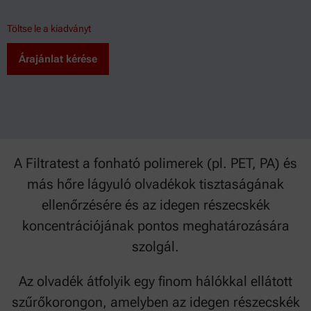
Töltse le a kiadványt
Árajánlat kérése
A Filtratest a fonható polimerek (pl. PET, PA) és
más hőre lágyuló olvadékok tisztaságának
ellenőrzésére és az idegen részecskék
koncentrációjának pontos meghatározására
szolgál.
Az olvadék átfolyik egy finom hálókkal ellátott
szűrőkorongon, amelyben az idegen részecskék