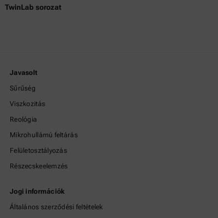
TwinLab sorozat
Javasolt
Sűrűség
Viszkozitás
Reológia
Mikrohullámú feltárás
Felületosztályozás
Részecskeelemzés
Jogi információk
Általános szerződési feltételek