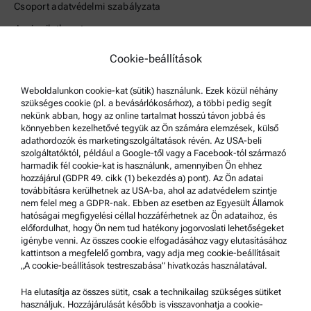
Csoport adatvédelmi szabályzata
Jogi nyilatkozat
Használati feltételek
Cookie-beállítások
Védjegyek
Weboldalunkon cookie-kat (sütik) használunk. Ezek közül néhány
Bejelentő rendszer
szükséges cookie (pl. a bevásárlókosárhoz), a többi pedig segít
nekünk abban, hogy az online tartalmat hosszú távon jobbá és
könnyebben kezelhetővé tegyük az Ön számára elemzések, külső
Terméktámogatás
adathordozók és marketingszolgáltatások révén. Az USA-beli
Anton Paar Certified Service
szolgáltatóktól, például a Google-től vagy a Facebook-tól származó
harmadik fél cookie-kat is használunk, amennyiben Ön ehhez
Biztonsági nyilatkozat
hozzájárul (GDPR 49. cikk (1) bekezdés a) pont). Az Ön adatai
továbbításra kerülhetnek az USA-ba, ahol az adatvédelem szintje
Anton Paar Műszaki Központok
nem felel meg a GDPR-nak. Ebben az esetben az Egyesült Államok
hatóságai megfigyelési céllal hozzáférhetnek az Ön adataihoz, és
Kapcsolatfelvétel
előfordulhat, hogy Ön nem tud hatékony jogorvoslati lehetőségeket
igénybe venni. Az összes cookie elfogadásához vagy elutasításához
kattintson a megfelelő gombra, vagy adja meg cookie-beállításait
A vállalat adatai
„A cookie-beállítások testreszabása” hivatkozás használatával.
Vállalat
Ha elutasítja az összes sütit, csak a technikailag szükséges sütiket
Hírek
használjuk. Hozzájárulását később is visszavonhatja a cookie-