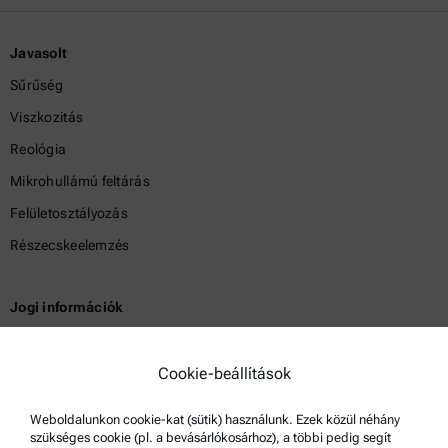
Javasolt
Sűrűség
Viszkozitás
Reológia
Mikrohullámú feltárás
Felületosztályozás
Részecskeelemzés
Jogi információk
Általános szerződési feltételek
Csoport adatvédelmi szabályzata
Cookie-beállítások
Jogi nyilatkozat
Weboldalunkon cookie-kat (sütik) használunk. Ezek közül néhány
Használati feltételek
szükséges cookie (pl. a bevásárlókosárhoz), a többi pedig segít