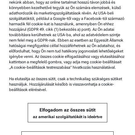
nekünk abban, hogy az online tartalmat hosszú távon jobbá és
Védjegyek
könnyebben kezelhetővé tegyük az Ön számára elemzések, külső
adathordozók és marketingszolgáltatások révén. Az USA-beli
Bejelentő rendszer
szolgáltatóktól, például a Google-től vagy a Facebook-tól származó
harmadik fél cookie-kat is használunk, amennyiben Ön ehhez
hozzájárul (GDPR 49. cikk (1) bekezdés a) pont). Az Ön adatai
Terméktámogatás
továbbításra kerülhetnek az USA-ba, ahol az adatvédelem szintje
nem felel meg a GDPR-nak. Ebben az esetben az Egyesült Államok
Anton Paar Certified Service
hatóságai megfigyelési céllal hozzáférhetnek az Ön adataihoz, és
előfordulhat, hogy Ön nem tud hatékony jogorvoslati lehetőségeket
Biztonsági nyilatkozat
igénybe venni. Az összes cookie elfogadásához vagy elutasításához
kattintson a megfelelő gombra, vagy adja meg cookie-beállításait
Anton Paar Műszaki Központok
„A cookie-beállítások testreszabása” hivatkozás használatával.
Kapcsolatfelvétel
Ha elutasítja az összes sütit, csak a technikailag szükséges sütiket
használjuk. Hozzájárulását később is visszavonhatja a cookie-
beállítások elérésével.
A vállalat adatai
Vállalat
Elfogadom az összes sütit
Hírek
az amerikai szolgáltatókét is ideértve
Médiakapcsolatok
Beszállítói jelentkezés