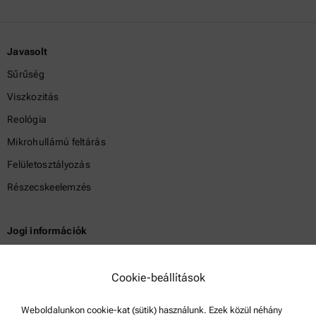
Javasolt
Sűrűség
Viszkozitás
Reológia
Mikrohullámú feltárás
Felületosztályozás
Részecskeelemzés
Jogi információk
Általános szerződési feltételek
Csoport adatvédelmi szabályzata
Cookie-beállítások
Jogi nyilatkozat
Weboldalunkon cookie-kat (sütik) használunk. Ezek közül néhány