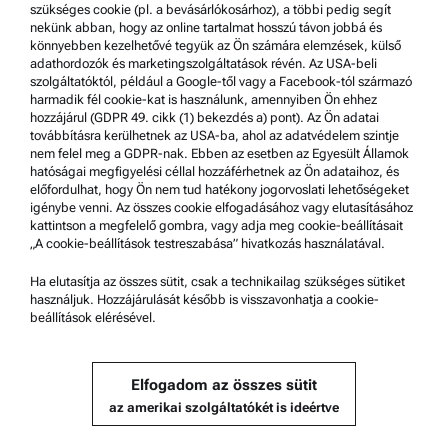
Használati feltételek
szükséges cookie (pl. a bevásárlókosárhoz), a többi pedig segít
nekünk abban, hogy az online tartalmat hosszú távon jobbá és
Védjegyek
könnyebben kezelhetővé tegyük az Ön számára elemzések, külső
adathordozók és marketingszolgáltatások révén. Az USA-beli
Bejelentő rendszer
szolgáltatóktól, például a Google-től vagy a Facebook-tól származó
harmadik fél cookie-kat is használunk, amennyiben Ön ehhez
hozzájárul (GDPR 49. cikk (1) bekezdés a) pont). Az Ön adatai
Terméktámogatás
továbbításra kerülhetnek az USA-ba, ahol az adatvédelem szintje
nem felel meg a GDPR-nak. Ebben az esetben az Egyesült Államok
Anton Paar Certified Service
hatóságai megfigyelési céllal hozzáférhetnek az Ön adataihoz, és
előfordulhat, hogy Ön nem tud hatékony jogorvoslati lehetőségeket
Biztonsági nyilatkozat
igénybe venni. Az összes cookie elfogadásához vagy elutasításához
kattintson a megfelelő gombra, vagy adja meg cookie-beállításait
Anton Paar Műszaki Központok
„A cookie-beállítások testreszabása” hivatkozás használatával.
Kapcsolatfelvétel
Ha elutasítja az összes sütit, csak a technikailag szükséges sütiket
használjuk. Hozzájárulását később is visszavonhatja a cookie-
beállítások elérésével.
A vállalat adatai
Vállalat
Elfogadom az összes sütit
Hírek
az amerikai szolgáltatókét is ideértve
Médiakapcsolatok