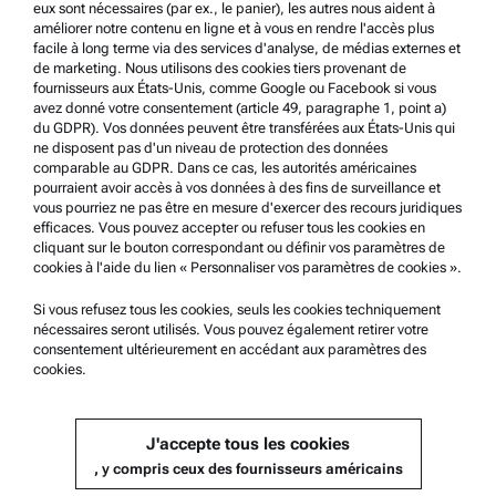
eux sont nécessaires (par ex., le panier), les autres nous aident à
Conditions d'utilisation
améliorer notre contenu en ligne et à vous en rendre l'accès plus
facile à long terme via des services d'analyse, de médias externes et
Marques commerciales
de marketing. Nous utilisons des cookies tiers provenant de
fournisseurs aux États-Unis, comme Google ou Facebook si vous
Système de dénonciation
avez donné votre consentement (article 49, paragraphe 1, point a)
du GDPR). Vos données peuvent être transférées aux États-Unis qui
ne disposent pas d'un niveau de protection des données
Support produit
comparable au GDPR. Dans ce cas, les autorités américaines
pourraient avoir accès à vos données à des fins de surveillance et
Service Certifié Anton Paar
vous pourriez ne pas être en mesure d'exercer des recours juridiques
efficaces. Vous pouvez accepter ou refuser tous les cookies en
Déclaration de sécurité
cliquant sur le bouton correspondant ou définir vos paramètres de
cookies à l'aide du lien « Personnaliser vos paramètres de cookies ».
Centres techniques d’Anton Paar
Contactez-nous
Si vous refusez tous les cookies, seuls les cookies techniquement
nécessaires seront utilisés. Vous pouvez également retirer votre
consentement ultérieurement en accédant aux paramètres des
cookies.
Information sur l'entreprise
Société
J'accepte tous les cookies
Actualités
, y compris ceux des fournisseurs américains
Relations presse