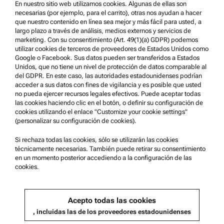
En nuestro sitio web utilizamos cookies. Algunas de ellas son
Condiciones de uso
necesarias (por ejemplo, para el carrito), otras nos ayudan a hacer
que nuestro contenido en línea sea mejor y más fácil para usted, a
Marcas comerciales
largo plazo a través de análisis, medios externos y servicios de
marketing. Con su consentimiento (Art. 49(1)(a) GDPR) podemos
Sistema de denuncia de irregularidades
utilizar cookies de terceros de proveedores de Estados Unidos como
Google o Facebook. Sus datos pueden ser transferidos a Estados
Unidos, que no tiene un nivel de protección de datos comparable al
Asistencia para el producto
del GDPR. En este caso, las autoridades estadounidenses podrían
acceder a sus datos con fines de vigilancia y es posible que usted
Anton Paar Certified Service
no pueda ejercer recursos legales efectivos. Puede aceptar todas
las cookies haciendo clic en el botón, o definir su configuración de
Declaración de seguridad
cookies utilizando el enlace "Customize your cookie settings"
(personalizar su configuración de cookies).
Centros técnicos Anton Paar
Comuníquese con nosotros
Si rechaza todas las cookies, sólo se utilizarán las cookies
técnicamente necesarias. También puede retirar su consentimiento
en un momento posterior accediendo a la configuración de las
cookies.
Información de la empresa
Empresa
Acepto todas las cookies
Noticias
, incluidas las de los proveedores estadounidenses
Relaciones públicas