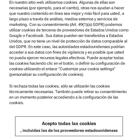
En nuestro sitio web utilizamos cookies. Algunas de ellas son
Condiciones de uso
necesarias (por ejemplo, para el carrito), otras nos ayudan a hacer
que nuestro contenido en línea sea mejor y más fácil para usted, a
Marcas comerciales
largo plazo a través de análisis, medios externos y servicios de
marketing. Con su consentimiento (Art. 49(1)(a) GDPR) podemos
Sistema de denuncia de irregularidades
utilizar cookies de terceros de proveedores de Estados Unidos como
Google o Facebook. Sus datos pueden ser transferidos a Estados
Unidos, que no tiene un nivel de protección de datos comparable al
Asistencia para el producto
del GDPR. En este caso, las autoridades estadounidenses podrían
acceder a sus datos con fines de vigilancia y es posible que usted
Anton Paar Certified Service
no pueda ejercer recursos legales efectivos. Puede aceptar todas
las cookies haciendo clic en el botón, o definir su configuración de
Declaración de seguridad
cookies utilizando el enlace "Customize your cookie settings"
(personalizar su configuración de cookies).
Centros técnicos Anton Paar
Comuníquese con nosotros
Si rechaza todas las cookies, sólo se utilizarán las cookies
técnicamente necesarias. También puede retirar su consentimiento
en un momento posterior accediendo a la configuración de las
cookies.
Información de la empresa
Empresa
Acepto todas las cookies
Noticias
, incluidas las de los proveedores estadounidenses
Relaciones públicas