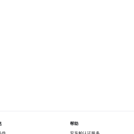
息
帮助
条件
安东帕认证服务