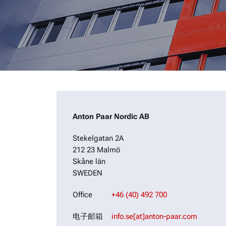
Anton Paar Nordic AB
Stekelgatan 2A
212 23 Malmö
Skåne län
SWEDEN
Office
+46 (40) 492 700
电子邮箱
info.se[at]anton-paar.com