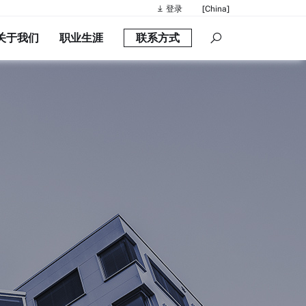
登录
[China]
关于我们
职业生涯
联系方式
建议搜索
快速链接
便携式密度计： 
流变仪
密度计
智能密度计：Ea
酒精测量仪