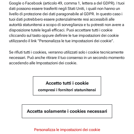
Google o Facebook (articolo 49, comma 1, lettera a del GDPR). I tuoi
Supporto prodotto
dati possono essere trasferiti negli Stati Uniti, i quali non hanno un
livello di protezione dei dati paragonabile al GDPR. In questo caso i
Anton Paar Certified Service
tuoi dati potrebbero essere potenzialmente resi accessibili alle
autorità statunitensi a scopo di sorveglianza e tu potresti non avere a
Dichiarazione di sicurezza
disposizione tutele legali efficaci. Puoi accettare tutti i cookie
cliccando sul tasto oppure definire le tue impostazioni dei cookie
Anton Paar Technical Centers
utilizzando il link "Personalizza le tue impostazioni dei cookie".
Contattateci
Se rifiuti tutti i cookies, verranno utilizzati solo i cookie tecnicamente
necessari. Può anche ritirare il tuo consenso in un secondo momento
accedendo alle Impostazioni dei cookie.
Informazioni sull'azienda
Azienda
Accetto tutti i cookie
Notizie
compresi i fornitori statunitensi
Contatti stampa
Diventa un fornitore
Accetta solamente i cookies necessari
© 2026 Anton Paar GmbH
Personalizza le impostazioni dei cookie