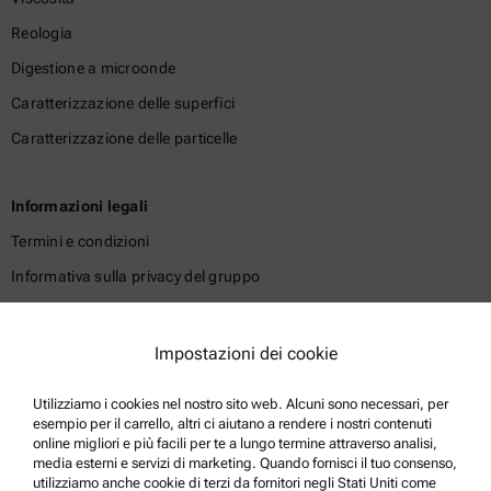
Reologia
Digestione a microonde
Caratterizzazione delle superfici
Caratterizzazione delle particelle
Informazioni legali
Termini e condizioni
Informativa sulla privacy del gruppo
Informativa sulla privacy
Nota legale
Impostazioni dei cookie
Termini d'uso
Utilizziamo i cookies nel nostro sito web. Alcuni sono necessari, per
Marchi di fabbrica
esempio per il carrello, altri ci aiutano a rendere i nostri contenuti
online migliori e più facili per te a lungo termine attraverso analisi,
Sistema di whistleblowing
media esterni e servizi di marketing. Quando fornisci il tuo consenso,
utilizziamo anche cookie di terzi da fornitori negli Stati Uniti come