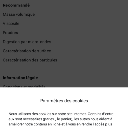
Recommandé
Masse volumique
Viscosité
Poudres
Digestion par micro-ondes
Caractérisation de surface
Caractérisation des particules
Information légale
Conditions et modalités
Politique de confidentialité du groupe
Paramètres des cookies
Politique de confidentialité
Nous utilisons des cookies sur notre site internet. Certains d'entre
Mentions légales
eux sont nécessaires (par ex., le panier), les autres nous aident à
Conditions d'utilisation
améliorer notre contenu en ligne et à vous en rendre l'accès plus