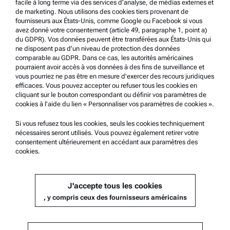
facile à long terme via des services d'analyse, de médias externes et
Marques commerciales
de marketing. Nous utilisons des cookies tiers provenant de
fournisseurs aux États-Unis, comme Google ou Facebook si vous
Système de dénonciation
avez donné votre consentement (article 49, paragraphe 1, point a)
du GDPR). Vos données peuvent être transférées aux États-Unis qui
ne disposent pas d'un niveau de protection des données
Support produit
comparable au GDPR. Dans ce cas, les autorités américaines
pourraient avoir accès à vos données à des fins de surveillance et
Service Certifié Anton Paar
vous pourriez ne pas être en mesure d'exercer des recours juridiques
efficaces. Vous pouvez accepter ou refuser tous les cookies en
Déclaration de sécurité
cliquant sur le bouton correspondant ou définir vos paramètres de
cookies à l'aide du lien « Personnaliser vos paramètres de cookies ».
Centres techniques d’Anton Paar
Contactez-nous
Si vous refusez tous les cookies, seuls les cookies techniquement
nécessaires seront utilisés. Vous pouvez également retirer votre
consentement ultérieurement en accédant aux paramètres des
cookies.
Information sur l'entreprise
Société
J'accepte tous les cookies
Actualités
, y compris ceux des fournisseurs américains
Relations presse
Devenez un fournisseur