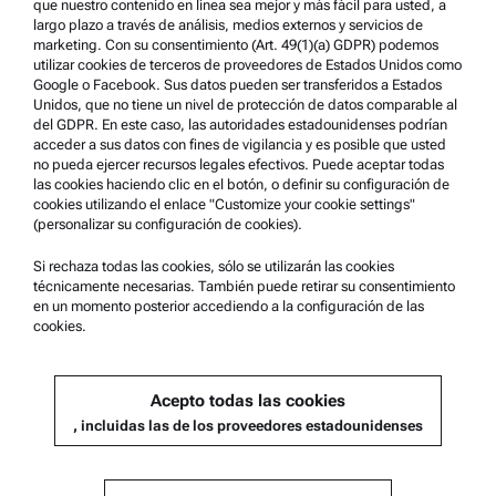
que nuestro contenido en línea sea mejor y más fácil para usted, a
Marcas comerciales
largo plazo a través de análisis, medios externos y servicios de
marketing. Con su consentimiento (Art. 49(1)(a) GDPR) podemos
Sistema de denuncia de irregularidades
utilizar cookies de terceros de proveedores de Estados Unidos como
Google o Facebook. Sus datos pueden ser transferidos a Estados
Unidos, que no tiene un nivel de protección de datos comparable al
Asistencia para el producto
del GDPR. En este caso, las autoridades estadounidenses podrían
acceder a sus datos con fines de vigilancia y es posible que usted
Anton Paar Certified Service
no pueda ejercer recursos legales efectivos. Puede aceptar todas
las cookies haciendo clic en el botón, o definir su configuración de
Declaración de seguridad
cookies utilizando el enlace "Customize your cookie settings"
(personalizar su configuración de cookies).
Centros técnicos Anton Paar
Comuníquese con nosotros
Si rechaza todas las cookies, sólo se utilizarán las cookies
técnicamente necesarias. También puede retirar su consentimiento
en un momento posterior accediendo a la configuración de las
cookies.
Información de la empresa
Empresa
Acepto todas las cookies
Noticias
, incluidas las de los proveedores estadounidenses
Relaciones públicas
Conviértase en proveedor