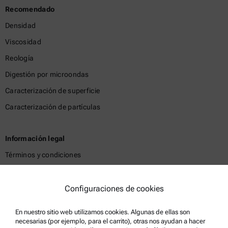
Recomendado
Densidad
Viscosidad
Reología
Digestión por microondas
Caracterización de superficie
Caracterización de partículas
Información legal
Términos y condiciones
Política de privacidad del grupo
Política de privacidad
Configuraciones de cookies
Aviso Legal
En nuestro sitio web utilizamos cookies. Algunas de ellas son
Condiciones de uso
necesarias (por ejemplo, para el carrito), otras nos ayudan a hacer