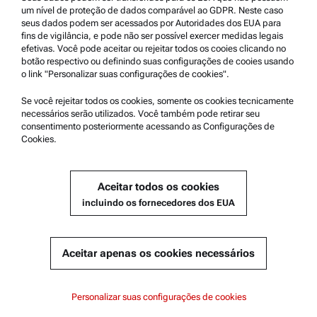
Suporte ao produto
um nível de proteção de dados comparável ao GDPR. Neste caso
seus dados podem ser acessados por Autoridades dos EUA para
Serviço certificado Anton Paar
fins de vigilância, e pode não ser possível exercer medidas legais
efetivas. Você pode aceitar ou rejeitar todos os cooies clicando no
Declaração de Segurança
botão respectivo ou definindo suas configurações de cooies usando
o link "Personalizar suas configurações de cookies".
Centros Técnicos Anton Paar
Entre em contato conosco
Se você rejeitar todos os cookies, somente os cookies tecnicamente
necessários serão utilizados. Você também pode retirar seu
consentimento posteriormente acessando as Configurações de
Cookies.
Informações sobre a empresa
Empresa
Aceitar todos os cookies
Notícias
incluindo os fornecedores dos EUA
Relações com a imprensa
Torne-se um Fornecedor
Aceitar apenas os cookies necessários
© 2026 Anton Paar GmbH
Personalizar suas configurações de cookies