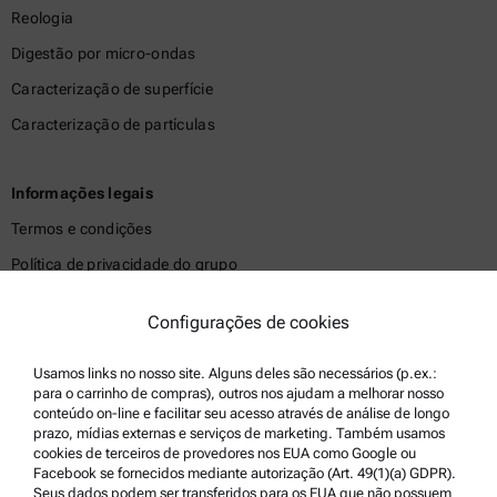
Reologia
Digestão por micro-ondas
Caracterização de superfície
Caracterização de partículas
Informações legais
Termos e condições
Política de privacidade do grupo
Política de privacidade
Configurações de cookies
Aviso legal
Termos de uso
Usamos links no nosso site. Alguns deles são necessários (p.ex.:
para o carrinho de compras), outros nos ajudam a melhorar nosso
Marcas registradas
conteúdo on-line e facilitar seu acesso através de análise de longo
prazo, mídias externas e serviços de marketing. Também usamos
Canal de denúncias
cookies de terceiros de provedores nos EUA como Google ou
Facebook se fornecidos mediante autorização (Art. 49(1)(a) GDPR).
Seus dados podem ser transferidos para os EUA que não possuem