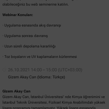
olabileceğiniz bu web seminerine katılın.
Webinar Konuları:
· Uygulama esnasında akış davranışı
· Uygulama sonrası davranış
· Uzun süreli depolama kararlılığı
· Toz boyaların ve UV kaplamaların kürlenmesi
26.10.2021 14:00 – 15:00 (UTC+03:00)
Gizem Akay Can (Idioma: Türkçe)
Gizem Akay Can
Gizem Akay Can, İstanbul Üniversitesi’ nde Kimya öğrenimini ve
İstanbul Teknik Üniversitesi, Fiziksel Kimya Anabilimdalı yüksek
lisans programını tamamlamıştır. Yüksek lisans esnasında