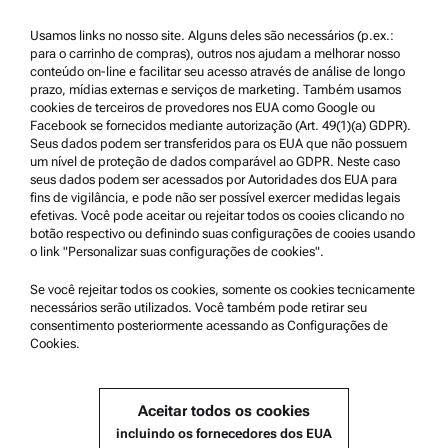
Aviso legal
Termos de uso
Usamos links no nosso site. Alguns deles são necessários (p.ex.:
para o carrinho de compras), outros nos ajudam a melhorar nosso
Marcas registradas
conteúdo on-line e facilitar seu acesso através de análise de longo
prazo, mídias externas e serviços de marketing. Também usamos
Canal de denúncias
cookies de terceiros de provedores nos EUA como Google ou
Facebook se fornecidos mediante autorização (Art. 49(1)(a) GDPR).
Seus dados podem ser transferidos para os EUA que não possuem
Suporte ao produto
um nível de proteção de dados comparável ao GDPR. Neste caso
seus dados podem ser acessados por Autoridades dos EUA para
Serviço certificado Anton Paar
fins de vigilância, e pode não ser possível exercer medidas legais
efetivas. Você pode aceitar ou rejeitar todos os cooies clicando no
Declaração de Segurança
botão respectivo ou definindo suas configurações de cooies usando
o link "Personalizar suas configurações de cookies".
Centros Técnicos Anton Paar
Entre em contato conosco
Se você rejeitar todos os cookies, somente os cookies tecnicamente
necessários serão utilizados. Você também pode retirar seu
consentimento posteriormente acessando as Configurações de
Cookies.
Informações sobre a empresa
Empresa
Aceitar todos os cookies
Notícias
incluindo os fornecedores dos EUA
Relações com a imprensa