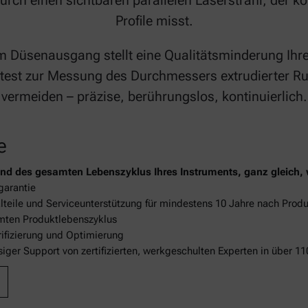
urch einen sichtbaren parallelen Laserstrahl, der k
Profile misst.
m Düsenausgang stellt eine Qualitätsminderung Ihre
est zur Messung des Durchmessers extrudierter Rund
vermeiden – präzise, berührungslos, kontinuierlich.
e
nd des gesamten Lebenszyklus Ihres Instruments, ganz gleich, 
garantie
alteile und Serviceunterstützung für mindestens 10 Jahre nach Produ
ten Produktlebenszyklus
ifizierung und Optimierung
ssiger Support von zertifizierten, werkgeschulten Experten in über 1