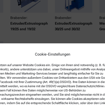
Brabender:
Brabender:
Bra
Extruder/Extrusiograph
Extruder/Extrusiograph
Mea
19/25 and 19/32
30/25 und 30/32
Gro
Cookie-Einstellungen
etzen auf unserer Website Cookies ein. Einige von ihnen sind notwendig (z. B. f
korb), andere unterstützen uns dabei, unser Onlineangebot mithilfe von Analy
uder
nen Medien und Marketing-Services besser und langfristig einfacher für Sie zu
lten. Wir verwenden außerdem Cookies von Drittanbietern aus den USA wie Go
:
Facebook mit Ihrer Zustimmung (Art. 49(1)(a) DSGVO). Ihre Daten können in di
ittelt werden, wo es keine mit der DSGVO vergleichbare Datenschutzrichtlinie 
esem Fall können Ihre Daten möglicherweise von US-Behörden zu
achungszwecken eingesehen werden, und Sie sind möglicherweise nicht in d
 wirksame Rechtsbehelfe einzulegen. Sie können alle Cookies akzeptieren ode
nen, indem Sie auf die entsprechende Schaltfläche klicken, oder über den Lin