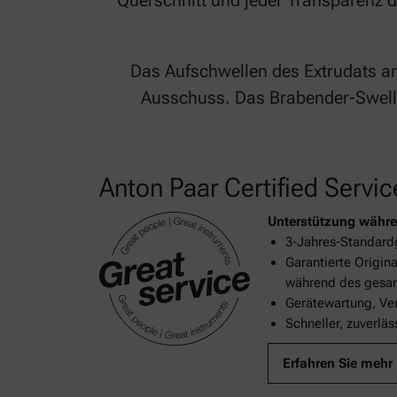
Querschnitt und jeder Transparenz d
Das Aufschwellen des Extrudats a
Ausschuss. Das Brabender-Swellt
Anton Paar Certified Servic
Unterstützung währe
3-Jahres-Standard
Garantierte Origin
während des gesam
Gerätewartung, Ver
Schneller, zuverlä
Erfahren Sie mehr