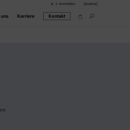
Anmelden
[Austria]
 uns
Karriere
Kontakt
Vorgeschlag
Quick-Links
Tragbares Di
Rheometer
Dichtemessge
Intelligentes
Alkoholmessg
ers