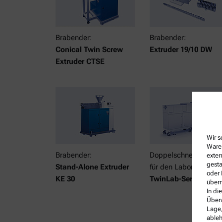
Brabender:
Brabender:
Conical Twin Screw
Extruder 19/10 DW
Extruder CTSE
Wir s
Waren
Brabender:
Doppelschneckenextr
exter
gesta
Stand-Alone Extruder
für den Labormaßstab
oder 
KE 30
TwinLab-Serie
überm
In di
Überw
Lage,
ableh