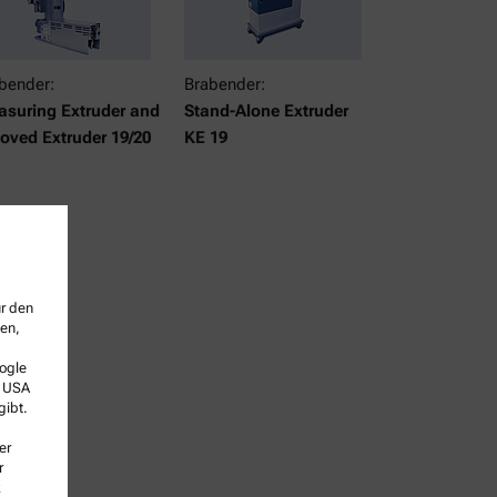
bender:
Brabender:
suring Extruder and
Stand-Alone Extruder
oved Extruder 19/20
KE 19
ür den
sen,
ogle
e USA
gibt.
er
r
k