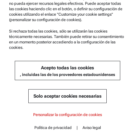
no pueda ejercer recursos legales efectivos. Puede aceptar todas
Comuníquese con nosotros
las cookies haciendo clic en el botón, o definir su configuración de
cookies utilizando el enlace "Customize your cookie settings"
(personalizar su configuración de cookies).
Información de la empresa
Empresa
Si rechaza todas las cookies, sólo se utilizarán las cookies
técnicamente necesarias. También puede retirar su consentimiento
Noticias
en un momento posterior accediendo a la configuración de las
cookies.
Relaciones públicas
Conviértase en proveedor
Acepto todas las cookies
, incluidas las de los proveedores estadounidenses
© 2026 Anton Paar GmbH
Solo aceptar cookies necesarias
Contenido
Personalizar la configuración de cookies
Características principales
Política de privacidad
|
Aviso legal
Contacto
Contenido
Documentos