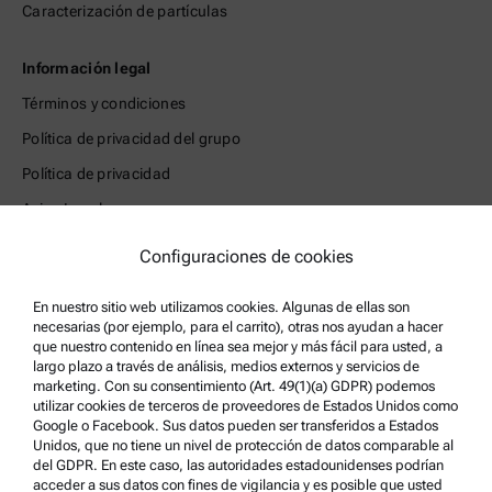
Caracterización de partículas
Información legal
Términos y condiciones
Política de privacidad del grupo
Política de privacidad
Aviso Legal
Condiciones de uso
Configuraciones de cookies
Marcas comerciales
En nuestro sitio web utilizamos cookies. Algunas de ellas son
Sistema de denuncia de irregularidades
necesarias (por ejemplo, para el carrito), otras nos ayudan a hacer
que nuestro contenido en línea sea mejor y más fácil para usted, a
largo plazo a través de análisis, medios externos y servicios de
Asistencia para el producto
marketing. Con su consentimiento (Art. 49(1)(a) GDPR) podemos
Anton Paar Certified Service
utilizar cookies de terceros de proveedores de Estados Unidos como
Google o Facebook. Sus datos pueden ser transferidos a Estados
Declaración de seguridad
Unidos, que no tiene un nivel de protección de datos comparable al
del GDPR. En este caso, las autoridades estadounidenses podrían
Centros técnicos Anton Paar
acceder a sus datos con fines de vigilancia y es posible que usted