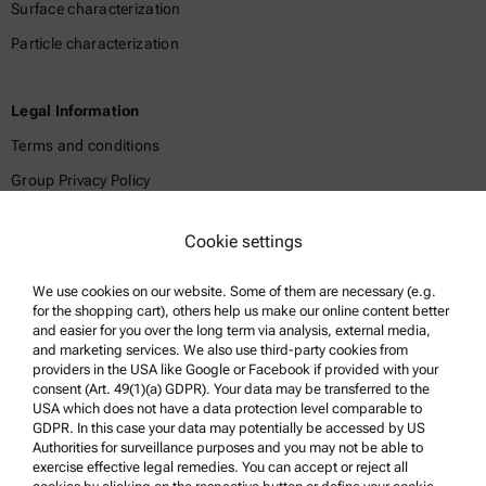
Surface characterization
Particle characterization
Legal Information
Terms and conditions
Group Privacy Policy
Legal notice
Cookie settings
Terms of use
Trademarks
We use cookies on our website. Some of them are necessary (e.g.
for the shopping cart), others help us make our online content better
Whistleblowing system
and easier for you over the long term via analysis, external media,
and marketing services. We also use third-party cookies from
providers in the USA like Google or Facebook if provided with your
Product Support
consent (Art. 49(1)(a) GDPR). Your data may be transferred to the
USA which does not have a data protection level comparable to
Anton Paar Certified Service
GDPR. In this case your data may potentially be accessed by US
Authorities for surveillance purposes and you may not be able to
Safety declaration
exercise effective legal remedies. You can accept or reject all