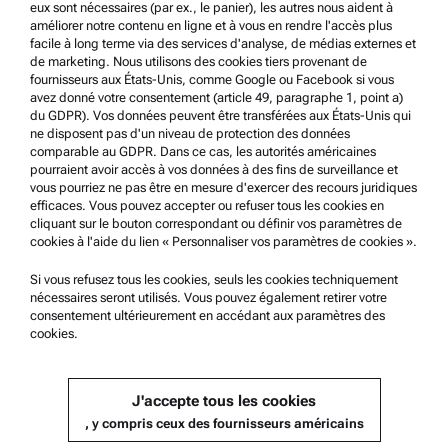
eux sont nécessaires (par ex., le panier), les autres nous aident à
Système de dénonciation
améliorer notre contenu en ligne et à vous en rendre l'accès plus
facile à long terme via des services d'analyse, de médias externes et
de marketing. Nous utilisons des cookies tiers provenant de
Support produit
fournisseurs aux États-Unis, comme Google ou Facebook si vous
avez donné votre consentement (article 49, paragraphe 1, point a)
Service Certifié Anton Paar
du GDPR). Vos données peuvent être transférées aux États-Unis qui
Déclaration de sécurité
ne disposent pas d'un niveau de protection des données
comparable au GDPR. Dans ce cas, les autorités américaines
Centres techniques d’Anton Paar
pourraient avoir accès à vos données à des fins de surveillance et
vous pourriez ne pas être en mesure d'exercer des recours juridiques
Contactez-nous
efficaces. Vous pouvez accepter ou refuser tous les cookies en
cliquant sur le bouton correspondant ou définir vos paramètres de
cookies à l'aide du lien « Personnaliser vos paramètres de cookies ».
Information sur l'entreprise
Société
Si vous refusez tous les cookies, seuls les cookies techniquement
nécessaires seront utilisés. Vous pouvez également retirer votre
Actualités
consentement ultérieurement en accédant aux paramètres des
cookies.
Relations presse
Devenez un fournisseur
J'accepte tous les cookies
, y compris ceux des fournisseurs américains
© 2026 Anton Paar GmbH