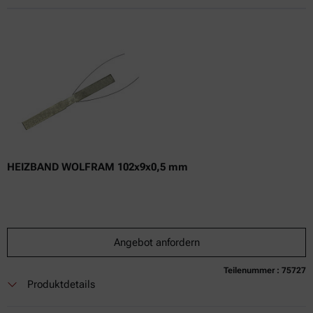
Nur Online-Preis
exkl.
inkl.
0
USt
Lieferzeit:
HEIZBAND WOLFRAM 102x9x0,5 mm
Angebot anfordern
Teilenummer : 75727
Derzeit nicht verfügbar
Angebot anfordern
In den Warenkorb legen
Produktdetails
Nur Online-Preis