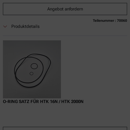
Angebot anfordern
Teilenummer : 70060
Derzeit nicht verfügbar
Angebot anfordern
In den Warenkorb legen
Produktdetails
Nur Online-Preis
exkl.
inkl.
0
USt
Lieferzeit:
O-RING SATZ FÜR HTK 16N / HTK 2000N