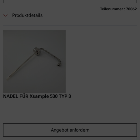
Teilenummer : 70062
Derzeit nicht verfügbar
Angebot anfordern
In den Warenkorb legen
Produktdetails
Nur Online-Preis
exkl.
inkl.
0
USt
Lieferzeit:
NADEL FÜR Xsample 530 TYP 3
Angebot anfordern