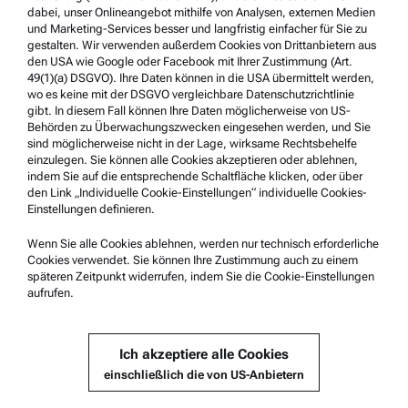
dabei, unser Onlineangebot mithilfe von Analysen, externen Medien
Impressum
und Marketing-Services besser und langfristig einfacher für Sie zu
gestalten. Wir verwenden außerdem Cookies von Drittanbietern aus
Nutzungsbedingungen
den USA wie Google oder Facebook mit Ihrer Zustimmung (Art.
49(1)(a) DSGVO). Ihre Daten können in die USA übermittelt werden,
Markennamen
wo es keine mit der DSGVO vergleichbare Datenschutzrichtlinie
Hinweisgebersystem
gibt. In diesem Fall können Ihre Daten möglicherweise von US-
Behörden zu Überwachungszwecken eingesehen werden, und Sie
sind möglicherweise nicht in der Lage, wirksame Rechtsbehelfe
Service & Support
einzulegen. Sie können alle Cookies akzeptieren oder ablehnen,
indem Sie auf die entsprechende Schaltfläche klicken, oder über
Anton Paar Certified Service
den Link „Individuelle Cookie-Einstellungen“ individuelle Cookies-
Einstellungen definieren.
Sicherheitsbestätigung
Anton Paar Technical Centers
Wenn Sie alle Cookies ablehnen, werden nur technisch erforderliche
Cookies verwendet. Sie können Ihre Zustimmung auch zu einem
Kontaktieren Sie uns
späteren Zeitpunkt widerrufen, indem Sie die Cookie-Einstellungen
aufrufen.
Unternehmensinformation
Ich akzeptiere alle Cookies
Unternehmen
einschließlich die von US-Anbietern
Neuigkeiten