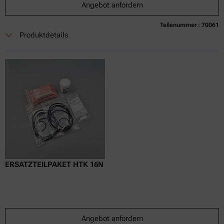
Angebot anfordern
Teilenummer : 70061
Derzeit nicht verfügbar
Angebot anfordern
In den Warenkorb legen
Produktdetails
Nur Online-Preis
exkl.
inkl.
0
USt
Lieferzeit:
ERSATZTEILPAKET HTK 16N
Angebot anfordern