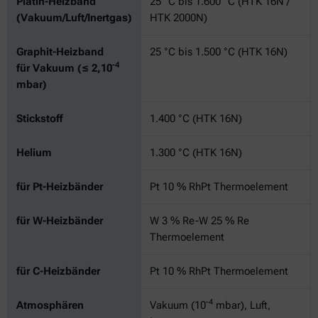
Platin-Heizband
25 °C bis 1.600 °C (HTK 16N /
(Vakuum/Luft/Inertgas)
HTK 2000N)
Graphit-Heizband
25 °C bis 1.500 °C (HTK 16N)
-4
für Vakuum (≤ 2,10
mbar)
Stickstoff
1.400 °C (HTK 16N)
Helium
1.300 °C (HTK 16N)
für Pt-Heizbänder
Pt 10 % RhPt Thermoelement
für W-Heizbänder
W 3 % Re-W 25 % Re
Thermoelement
für C-Heizbänder
Pt 10 % RhPt Thermoelement
-4
Atmosphären
Vakuum (10
mbar), Luft,