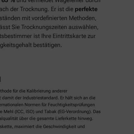
m 65 %
und vermeidet Wägefehler durch
ch der Trocknung. Er ist die
perfekte
ständen mit vordefinierten Methoden,
lässt Sie Trocknungszeiten auswählen,
bestimmer ist Ihre Eintrittskarte zur
keitsgehalt bestätigen.
d
hode für die Kalibrierung anderer
damit der Industriestandard. Er hält sich an die
ernationalen Normen für Feuchtigkeitsprüfungen
ie Mehl (ICC, ISO) und Tabak (EG-Verordnung). Das
ialqualität über die gesamte Lieferkette hinweg.
skette, maximiert die Geschwindigkeit und