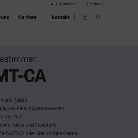
Anmelden
[Germany]
 uns
Karriere
Kontakt
Vorgeschlag
Quick-Links
Tragbares Di
Rheometer
bestimmer:
Dichtemessge
MT-CA
Intelligentes
Alkoholmessg
ehl und Tabak
rung von Feuchtigkeitsmessern
spart Zeit
edene Pulver und Feststoffe
f am MT-CA oder über mobile Geräte