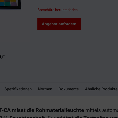
Broschüre herunterladen
Angebot anfordern
0°
 MT-CA
Spezifikationen
Normen
Dokumente
Ähnliche Produkte
-CA misst die Rohmaterialfeuchte
mittels automa