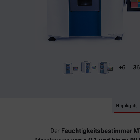
+6
36
Highlights
Brabender
Der
Feuchtigkeitsbestimmer MT