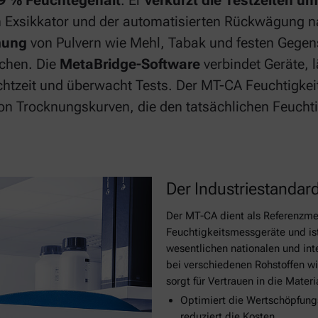
,9 % Feuchtegehalt
. Er
verkürzt die Testzeiten u
m Exsikkator und der automatisierten Rückwägung na
mung
von Pulvern wie Mehl, Tabak und festen Gegen
echen. Die
MetaBridge-Software
verbindet Geräte, 
tzeit und überwacht Tests. Der MT-CA Feuchtigkeits
n Trocknungskurven, die den tatsächlichen Feuchtig
Der Industriestandar
Der MT-CA dient als Referenzmet
Feuchtigkeitsmessgeräte und ist 
wesentlichen nationalen und int
bei verschiedenen Rohstoffen w
sorgt für Vertrauen in die Mater
Optimiert die Wertschöpfung
reduziert die Kosten