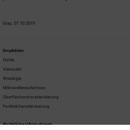
Graz, 07.10.2019
Empfohlen
Dichte
Viskosität
Rheologie
Mikrowellenaufschluss
Oberflächencharakterisierung
Partikelcharakterisierung
Rechtliche Informationen