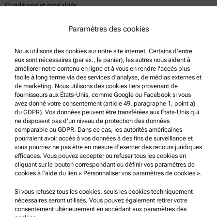
Conditions et modalités
Politique de confidentialité du groupe
Paramètres des cookies
Politique de confidentialité
Nous utilisons des cookies sur notre site internet. Certains d'entre
Mentions légales
eux sont nécessaires (par ex., le panier), les autres nous aident à
Conditions d'utilisation
améliorer notre contenu en ligne et à vous en rendre l'accès plus
facile à long terme via des services d'analyse, de médias externes et
Marques commerciales
de marketing. Nous utilisons des cookies tiers provenant de
fournisseurs aux États-Unis, comme Google ou Facebook si vous
Système de dénonciation
avez donné votre consentement (article 49, paragraphe 1, point a)
du GDPR). Vos données peuvent être transférées aux États-Unis qui
ne disposent pas d'un niveau de protection des données
Support produit
comparable au GDPR. Dans ce cas, les autorités américaines
pourraient avoir accès à vos données à des fins de surveillance et
Service Certifié Anton Paar
vous pourriez ne pas être en mesure d'exercer des recours juridiques
efficaces. Vous pouvez accepter ou refuser tous les cookies en
Déclaration de sécurité
cliquant sur le bouton correspondant ou définir vos paramètres de
cookies à l'aide du lien « Personnaliser vos paramètres de cookies ».
Centres techniques d’Anton Paar
Contactez-nous
Si vous refusez tous les cookies, seuls les cookies techniquement
nécessaires seront utilisés. Vous pouvez également retirer votre
consentement ultérieurement en accédant aux paramètres des