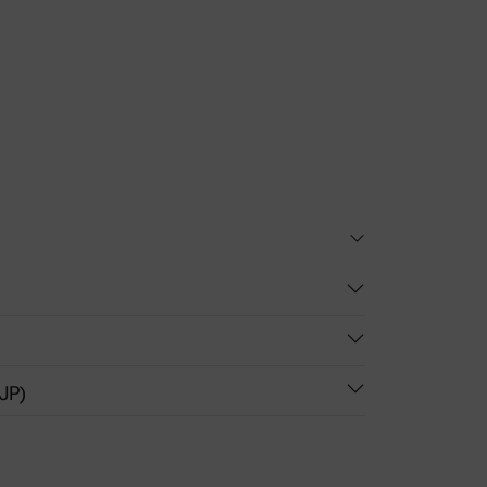
try, and Visual Comparison
JP)
)