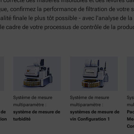
n correcte des matières insolubles et des levures dan
que, confirmez la performance de filtration de votre s
alité finale le plus tôt possible - avec l'analyse de l
le cadre de votre processus de contrôle de la produ
Système de mesure
Système de mesure
Sys
multiparamètre :
multiparamètre :
mul
 de
système de mesure de
systèmes de mesure de
Pac
tion
turbidité
vin Configuration 1
Me
Con