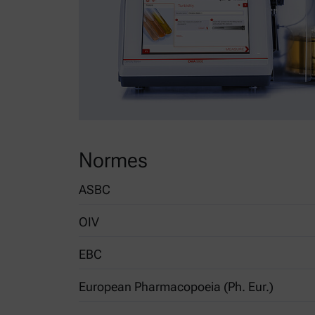
Normes
ASBC
OIV
Bière-10B : Couleur
EBC
MA-AS2-08 Wine turbidity (Resolution Oeno 4/2
European Pharmacopoeia (Ph. Eur.)
Chapter 9.29 Haze in Beer: Calibration of Haze 