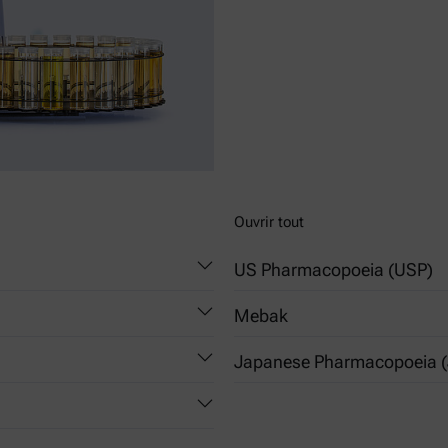
Ouvrir tout
US Pharmacopoeia (USP)
Mebak
855 - Nephelometry, Turbidime
Japanese Pharmacopoeia (
000)
Chapter 2.14.1.2 (B-420.01.271
Meters
2.61 Turbidity Measurement