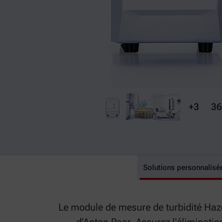
+3
36
Solutions personnalisé
Haze 3001
Le module de mesure de turbidité Haze