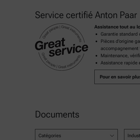
Chapter 9.41 Alcohol Chill Haze in Beer
2.2.1. Clarity and degree of opalescence of liqui
Service certifié Anton Paar
Assistance tout au l
Garantie standard 
Pièces d’origine g
accompagnement to
Maintenance, vérif
Assistance rapide e
Pour en savoir plu
Documents
Catégories
Indust