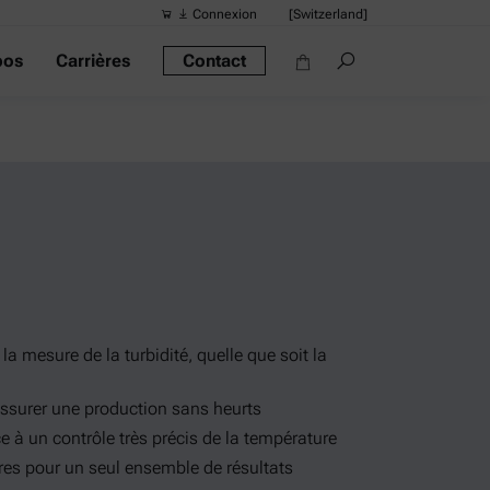
Connexion
[Switzerland]
pos
Carrières
Contact
Recherches 
Liens rapide
Densimètre po
Les rhéomètre
Densimètres
Densimètre int
Alcool mètre
la mesure de la turbidité, quelle que soit la
 assurer une production sans heurts
ce à un contrôle très précis de la température
es pour un seul ensemble de résultats