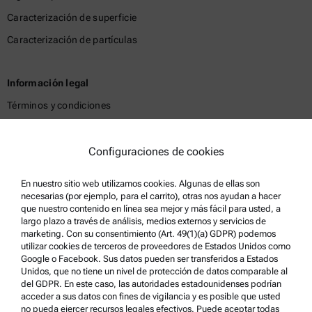
Caracterización de superficie
Caracterización de partículas
Información legal
Términos y condiciones
Política de privacidad del grupo
Política de privacidad
Configuraciones de cookies
Aviso Legal
En nuestro sitio web utilizamos cookies. Algunas de ellas son
Condiciones de uso
necesarias (por ejemplo, para el carrito), otras nos ayudan a hacer
que nuestro contenido en línea sea mejor y más fácil para usted, a
Marcas comerciales
largo plazo a través de análisis, medios externos y servicios de
marketing. Con su consentimiento (Art. 49(1)(a) GDPR) podemos
Sistema de denuncia de irregularidades
utilizar cookies de terceros de proveedores de Estados Unidos como
Google o Facebook. Sus datos pueden ser transferidos a Estados
Unidos, que no tiene un nivel de protección de datos comparable al
Asistencia para el producto
del GDPR. En este caso, las autoridades estadounidenses podrían
acceder a sus datos con fines de vigilancia y es posible que usted
Anton Paar Certified Service
no pueda ejercer recursos legales efectivos. Puede aceptar todas