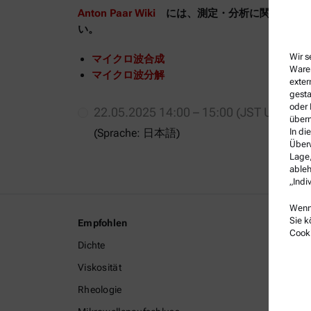
Anton Paar Wiki
には、測定・分析に関する情報
い。
Wir s
マイクロ波合成
Waren
マイクロ波分解
exter
gesta
oder 
22.05.2025 14:00 – 15:00 (JST UTC+09
überm
In di
(Sprache: 日本語)
Überw
Lage,
ableh
„Indi
Wenn 
Sie k
Empfohlen
Rechtli
Cooki
Dichte
Geschä
Viskosität
Gruppen
Rheologie
Impres