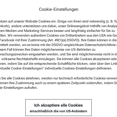
が満載です！ぜひご覧くださ
Cookie-Einstellungen
etzen auf unserer Website Cookies ein. Einige von ihnen sind notwendig (z. B. f
korb), andere unterstützen uns dabei, unser Onlineangebot mithilfe von Analy
nen Medien und Marketing-Services besser und langfristig einfacher für Sie zu
lten. Wir verwenden außerdem Cookies von Drittanbietern aus den USA wie Go
Facebook mit Ihrer Zustimmung (Art. 49(1)(a) DSGVO). Ihre Daten können in di
:00)
ittelt werden, wo es keine mit der DSGVO vergleichbare Datenschutzrichtlinie 
esem Fall können Ihre Daten möglicherweise von US-Behörden zu
achungszwecken eingesehen werden, und Sie sind möglicherweise nicht in d
 wirksame Rechtsbehelfe einzulegen. Sie können alle Cookies akzeptieren ode
nen, indem Sie auf die entsprechende Schaltfläche klicken, oder über den Lin
viduelle Cookie-Einstellungen“ individuelle Cookies-Einstellungen definieren.
Sie alle Cookies ablehnen, werden nur technisch erforderliche Cookies verwen
önnen Ihre Zustimmung auch zu einem späteren Zeitpunkt widerrufen, indem Si
che Informationen
Service & Support
e-Einstellungen aufrufen.
ftsbedingungen
Anton Paar Certified Service
-Datenschutzerklärung
Sicherheitsbestätigung
Ich akzeptiere alle Cookies
sum
Anton Paar Technical Centers
einschließlich die von US-Anbietern