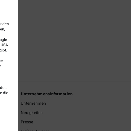
ür den
sen,
ogle
e USA
gibt.
er
r
k
det.
e die
Unternehmensinformation
Unternehmen
Neuigkeiten
Presse