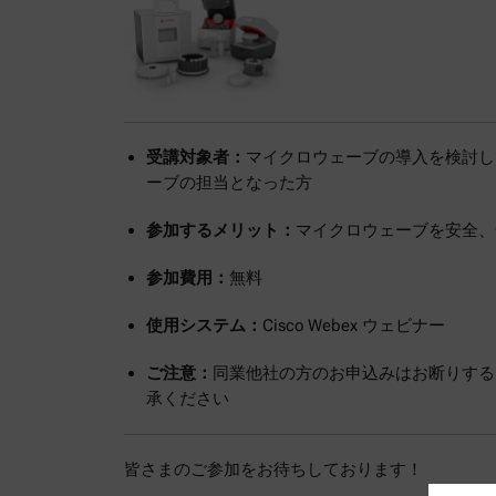
受講対象者：
マイクロウェーブの導入を検討し
ーブの担当となった方
参加するメリット：
マイクロウェーブを安全、
参加費用：
無料
使用システム：
Cisco Webex ウェビナー
ご注意：
同業他社の方のお申込みはお断りする
承ください
皆さまのご参加をお待ちしております！