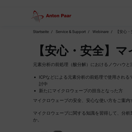
Startseite
Service & Support
Webinare
【安心・
【安心・安全】マ
元素分析の前処理（酸分解）におけるノウハウと
ICPなどによる元素分析の前処理で使用され
討中
新たにマイクロウェーブの担当となった方
マイクロウェーブの安全、安心な使い方をご案内
マイクロウェーブに関する知識を習得して、分析
か。