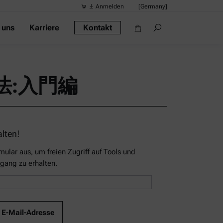
Anmelden
[Germany]
 uns
Karriere
Kontakt
Vorgeschlag
Quick-Links
Tragbares Di
:入門編
Rheometer
Dichtemessge
Intelligentes
alten!
Alkoholmessg
mular aus, um freien Zugriff auf Tools und
gang zu erhalten.