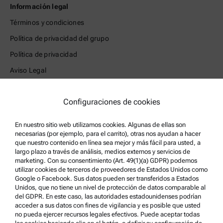
Información legal
Términos y condiciones
Política de privacidad del grupo
Política de privacidad
Aviso Legal
Condiciones de uso
Configuraciones de cookies
Marcas comerciales
Sistema de denuncia de irregularidades
En nuestro sitio web utilizamos cookies. Algunas de ellas son
necesarias (por ejemplo, para el carrito), otras nos ayudan a hacer
que nuestro contenido en línea sea mejor y más fácil para usted, a
Asistencia para el producto
largo plazo a través de análisis, medios externos y servicios de
Anton Paar Certified Service
marketing. Con su consentimiento (Art. 49(1)(a) GDPR) podemos
utilizar cookies de terceros de proveedores de Estados Unidos como
Declaración de seguridad
Google o Facebook. Sus datos pueden ser transferidos a Estados
Unidos, que no tiene un nivel de protección de datos comparable al
Centros técnicos Anton Paar
del GDPR. En este caso, las autoridades estadounidenses podrían
acceder a sus datos con fines de vigilancia y es posible que usted
Comuníquese con nosotros
no pueda ejercer recursos legales efectivos. Puede aceptar todas