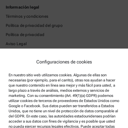
Información legal
Términos y condiciones
Política de privacidad del grupo
Política de privacidad
Aviso Legal
Condiciones de uso
Configuraciones de cookies
Marcas comerciales
Sistema de denuncia de irregularidades
En nuestro sitio web utilizamos cookies. Algunas de ellas son
necesarias (por ejemplo, para el carrito), otras nos ayudan a hacer
que nuestro contenido en línea sea mejor y más fácil para usted, a
Asistencia para el producto
largo plazo a través de análisis, medios externos y servicios de
Anton Paar Certified Service
marketing. Con su consentimiento (Art. 49(1)(a) GDPR) podemos
utilizar cookies de terceros de proveedores de Estados Unidos como
Declaración de seguridad
Google o Facebook. Sus datos pueden ser transferidos a Estados
Unidos, que no tiene un nivel de protección de datos comparable al
Centros técnicos Anton Paar
del GDPR. En este caso, las autoridades estadounidenses podrían
acceder a sus datos con fines de vigilancia y es posible que usted
Comuníquese con nosotros
no pueda ejercer recursos legales efectivos. Puede aceptar todas