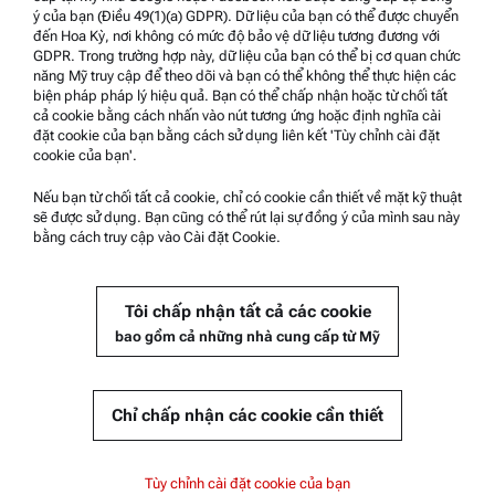
WHệ thống tố giác
ý của bạn (Điều 49(1)(a) GDPR). Dữ liệu của bạn có thể được chuyển
đến Hoa Kỳ, nơi không có mức độ bảo vệ dữ liệu tương đương với
GDPR. Trong trường hợp này, dữ liệu của bạn có thể bị cơ quan chức
Hỗ trợ sản phẩm
năng Mỹ truy cập để theo dõi và bạn có thể không thể thực hiện các
biện pháp pháp lý hiệu quả. Bạn có thể chấp nhận hoặc từ chối tất
Dịch vụ được chứng nhận từ Anton Paar
cả cookie bằng cách nhấn vào nút tương ứng hoặc định nghĩa cài
đặt cookie của bạn bằng cách sử dụng liên kết 'Tùy chỉnh cài đặt
Tuyên bố an toàn
cookie của bạn'.
Trung tâm kỹ thuật Anton Paar
Nếu bạn từ chối tất cả cookie, chỉ có cookie cần thiết về mặt kỹ thuật
Liên hệ chúng tôi
sẽ được sử dụng. Bạn cũng có thể rút lại sự đồng ý của mình sau này
bằng cách truy cập vào Cài đặt Cookie.
Thông tin công ty
Tôi chấp nhận tất cả các cookie
Công ty
bao gồm cả những nhà cung cấp từ Mỹ
Tin tức
Quan hệ truyền thông
Chỉ chấp nhận các cookie cần thiết
© 2026 Anton Paar GmbH
Tùy chỉnh cài đặt cookie của bạn