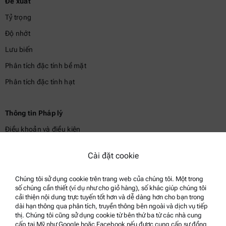
Đề xuất
Tỷ trọng
Độ nhớt
Lưu biến
Phân tích đặc tính bề mặt
Phân tích đặc tính hạt
Thông tin Pháp lý
Điều khoản và điều kiện
Chính sách bảo mật nhóm
Cài đặt cookie
Chính sách bảo mật
Thông báo pháp lý
Chúng tôi sử dụng cookie trên trang web của chúng tôi. Một trong
số chúng cần thiết (ví dụ như cho giỏ hàng), số khác giúp chúng tôi
Điều khoản sử dụng
cải thiện nội dung trực tuyến tốt hơn và dễ dàng hơn cho bạn trong
dài hạn thông qua phân tích, truyền thông bên ngoài và dịch vụ tiếp
Nhãn hiệu
thị. Chúng tôi cũng sử dụng cookie từ bên thứ ba từ các nhà cung
cấp tại Mỹ như Google hoặc Facebook nếu được cung cấp sự đồng