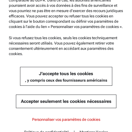
comparable au GDPR. Dans ce cas, les autorités américaines
pourraient avoir accès à vos données à des fins de surveillance et
Service Certifié Anton Paar
vous pourriez ne pas être en mesure d'exercer des recours juridiques
efficaces. Vous pouvez accepter ou refuser tous les cookies en
Déclaration de sécurité
cliquant sur le bouton correspondant ou définir vos paramètres de
cookies à l'aide du lien « Personnaliser vos paramètres de cookies ».
Centres techniques d’Anton Paar
Contactez-nous
Si vous refusez tous les cookies, seuls les cookies techniquement
nécessaires seront utilisés. Vous pouvez également retirer votre
consentement ultérieurement en accédant aux paramètres des
cookies.
Information sur l'entreprise
Société
J'accepte tous les cookies
Actualités
, y compris ceux des fournisseurs américains
Relations presse
Devenez un fournisseur
Accepter seulement les cookies nécessaires
© 2026 Anton Paar GmbH
Personnaliser vos paramètres de cookies