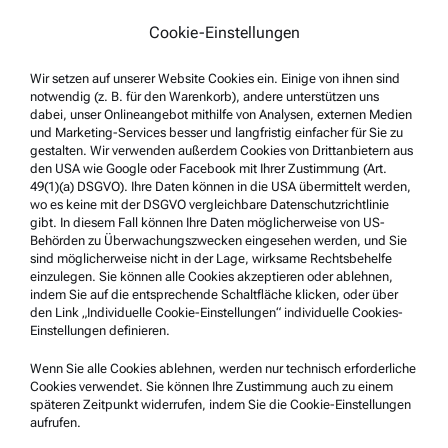
Geschäftsbedingungen
Cookie-Einstellungen
Gruppen-Datenschutzerklärung
Wir setzen auf unserer Website Cookies ein. Einige von ihnen sind
Impressum
notwendig (z. B. für den Warenkorb), andere unterstützen uns
Nutzungsbedingungen
dabei, unser Onlineangebot mithilfe von Analysen, externen Medien
und Marketing-Services besser und langfristig einfacher für Sie zu
Markennamen
gestalten. Wir verwenden außerdem Cookies von Drittanbietern aus
den USA wie Google oder Facebook mit Ihrer Zustimmung (Art.
Hinweisgebersystem
49(1)(a) DSGVO). Ihre Daten können in die USA übermittelt werden,
wo es keine mit der DSGVO vergleichbare Datenschutzrichtlinie
gibt. In diesem Fall können Ihre Daten möglicherweise von US-
Service & Support
Behörden zu Überwachungszwecken eingesehen werden, und Sie
sind möglicherweise nicht in der Lage, wirksame Rechtsbehelfe
Anton Paar Certified Service
einzulegen. Sie können alle Cookies akzeptieren oder ablehnen,
indem Sie auf die entsprechende Schaltfläche klicken, oder über
Sicherheitsbestätigung
den Link „Individuelle Cookie-Einstellungen“ individuelle Cookies-
Einstellungen definieren.
Anton Paar Technical Centers
Kontaktieren Sie uns
Wenn Sie alle Cookies ablehnen, werden nur technisch erforderliche
Cookies verwendet. Sie können Ihre Zustimmung auch zu einem
späteren Zeitpunkt widerrufen, indem Sie die Cookie-Einstellungen
aufrufen.
Unternehmensinformation