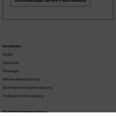
Empfohlen
Dichte
Viskosität
Rheologie
Mikrowellenaufschluss
Oberflächencharakterisierung
Partikelcharakterisierung
Rechtliche Informationen