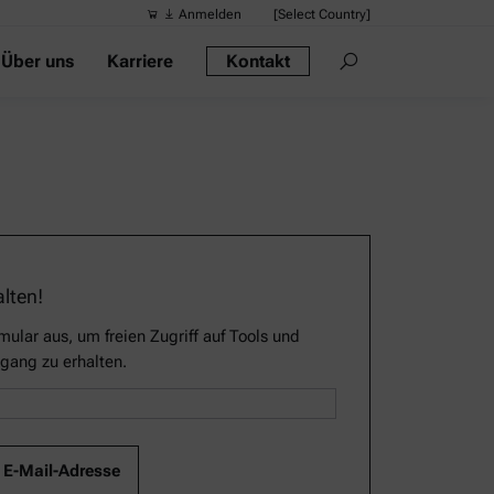
Anmelden
[Select Country]
Über uns
Karriere
Kontakt
Vorgeschlag
Quick-Links
Tragbares Di
Rheometer
Dichtemessge
Intelligentes
alten!
Alkoholmessg
mular aus, um freien Zugriff auf Tools und
gang zu erhalten.