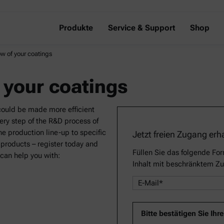
Produkte
Service & Support
Shop
ow of your coatings
 your coatings
 could be made more efficient
ery step of the R&D process of
he production line-up to specific
Jetzt freien Zugang erh
roducts – register today and
Füllen Sie das folgende For
can help you with:
Inhalt mit beschränktem Zu