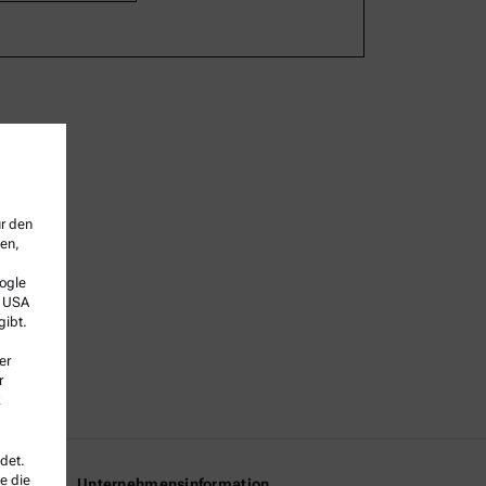
ür den
sen,
ogle
e USA
gibt.
er
r
k
det.
e die
Unternehmensinformation