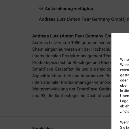
Aufzeichnung verfügbar
Andreas Lutz (Anton Paar Germany GmbH) (S
Andreas Lutz (Anton Paar Germany GmbH)
Andreas Lutz wurde 1986 geboren und erhielt 2015
Chemieingenieurwesen an der Hochschule Esslingen
internationalen Produktmanagement-Team für Rheol
Wir s
Produktspezialist für Rheologie und Rheometrie wa
Waren
SmartPave-Gerätefamilie und die rheologische Cha
exter
gesta
Asphaltbindemitteln und bituminösen Produkten. Se
oder 
internationaler Produktmanager verantwortlich für 
überm
Weiterentwicklung der SmartPave-Gerätefamilie 
In di
und 92, die für rheologische Qualitätssicherung g
Überw
Lage,
ableh
„Indi
Wenn 
Sie k
Empfohlen
Rechtli