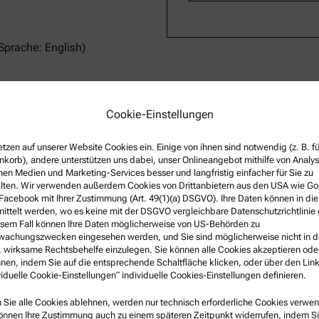
prache: English)
 seinen Bachelor-Abschluss in
Cookie-Einstellungen
. Seit 2016 arbeitete er im
ogie bei Anton Paar. Als
etzen auf unserer Website Cookies ein. Einige von ihnen sind notwendig (z. B. f
r Andreas verantwortlich für die
korb), andere unterstützen uns dabei, unser Onlineangebot mithilfe von Analy
rakterisierung von
nen Medien und Marketing-Services besser und langfristig einfacher für Sie zu
lten. Wir verwenden außerdem Cookies von Drittanbietern aus den USA wie Go
it 2019 ist er als
Facebook mit Ihrer Zustimmung (Art. 49(1)(a) DSGVO). Ihre Daten können in di
kontinuierliche
ittelt werden, wo es keine mit der DSGVO vergleichbare Datenschutzrichtlinie 
sowie für die Rheometer MCR72
esem Fall können Ihre Daten möglicherweise von US-Behörden zu
enutzt werden.
achungszwecken eingesehen werden, und Sie sind möglicherweise nicht in d
 wirksame Rechtsbehelfe einzulegen. Sie können alle Cookies akzeptieren ode
nen, indem Sie auf die entsprechende Schaltfläche klicken, oder über den Lin
viduelle Cookie-Einstellungen“ individuelle Cookies-Einstellungen definieren.
Sie alle Cookies ablehnen, werden nur technisch erforderliche Cookies verwen
önnen Ihre Zustimmung auch zu einem späteren Zeitpunkt widerrufen, indem Si
che Informationen
Service & Support