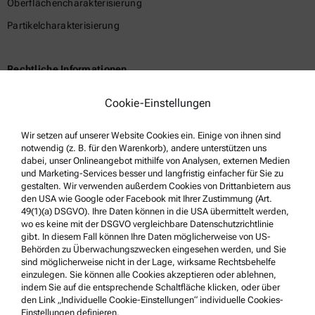
Oberflächencharakterisierung
Partikelcharakterisierung
Rechtliche Informationen
Geschäftsbedingungen
Cookie-Einstellungen
Gruppen-Datenschutzerklärung
Wir setzen auf unserer Website Cookies ein. Einige von ihnen sind
Impressum
notwendig (z. B. für den Warenkorb), andere unterstützen uns
Nutzungsbedingungen
dabei, unser Onlineangebot mithilfe von Analysen, externen Medien
und Marketing-Services besser und langfristig einfacher für Sie zu
Markennamen
gestalten. Wir verwenden außerdem Cookies von Drittanbietern aus
den USA wie Google oder Facebook mit Ihrer Zustimmung (Art.
Hinweisgebersystem
49(1)(a) DSGVO). Ihre Daten können in die USA übermittelt werden,
wo es keine mit der DSGVO vergleichbare Datenschutzrichtlinie
gibt. In diesem Fall können Ihre Daten möglicherweise von US-
Service & Support
Behörden zu Überwachungszwecken eingesehen werden, und Sie
sind möglicherweise nicht in der Lage, wirksame Rechtsbehelfe
Anton Paar Certified Service
einzulegen. Sie können alle Cookies akzeptieren oder ablehnen,
indem Sie auf die entsprechende Schaltfläche klicken, oder über
Sicherheitsbestätigung
den Link „Individuelle Cookie-Einstellungen“ individuelle Cookies-
Einstellungen definieren.