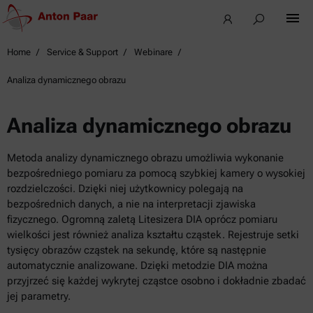
Home
Service & Support
Webinare
Analiza dynamicznego obrazu
Analiza dynamicznego obrazu
Metoda analizy dynamicznego obrazu umożliwia wykonanie
bezpośredniego pomiaru za pomocą szybkiej kamery o wysokiej
rozdzielczości. Dzięki niej użytkownicy polegają na
bezpośrednich danych, a nie na interpretacji zjawiska
fizycznego. Ogromną zaletą Litesizera DIA oprócz pomiaru
wielkości jest również analiza kształtu cząstek. Rejestruje setki
tysięcy obrazów cząstek na sekundę, które są następnie
automatycznie analizowane. Dzięki metodzie DIA można
przyjrzeć się każdej wykrytej cząstce osobno i dokładnie zbadać
jej parametry.