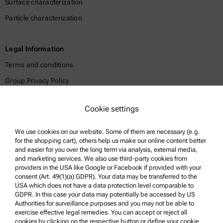
Surface characterization
Particle characterization
Legal Information
Terms and conditions
Group Privacy Policy
Legal notice
Cookie settings
Terms of use
Trademarks
We use cookies on our website. Some of them are necessary (e.g.
for the shopping cart), others help us make our online content better
Whistleblowing system
and easier for you over the long term via analysis, external media,
and marketing services. We also use third-party cookies from
providers in the USA like Google or Facebook if provided with your
Product Support
consent (Art. 49(1)(a) GDPR). Your data may be transferred to the
USA which does not have a data protection level comparable to
Anton Paar Certified Service
GDPR. In this case your data may potentially be accessed by US
Authorities for surveillance purposes and you may not be able to
Safety declaration
exercise effective legal remedies. You can accept or reject all
cookies by clicking on the respective button or define your cookie