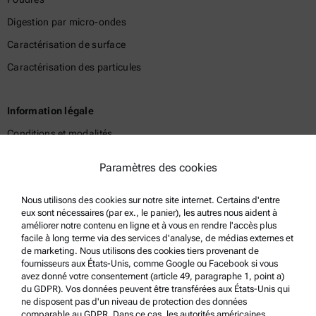
Digestion par micro-ondes
Caractérisation de surface
Caractérisation des particules
Information légale
Conditions et modalités
Politique de confidentialité du groupe
Paramètres des cookies
Politique de confidentialité
Nous utilisons des cookies sur notre site internet. Certains d'entre
Mentions légales
eux sont nécessaires (par ex., le panier), les autres nous aident à
Conditions d'utilisation
améliorer notre contenu en ligne et à vous en rendre l'accès plus
facile à long terme via des services d'analyse, de médias externes et
Marques commerciales
de marketing. Nous utilisons des cookies tiers provenant de
fournisseurs aux États-Unis, comme Google ou Facebook si vous
Système de dénonciation
avez donné votre consentement (article 49, paragraphe 1, point a)
du GDPR). Vos données peuvent être transférées aux États-Unis qui
ne disposent pas d'un niveau de protection des données
Support produit
comparable au GDPR. Dans ce cas, les autorités américaines