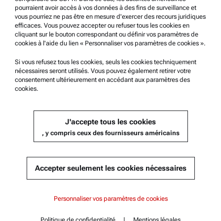
pourraient avoir accès à vos données à des fins de surveillance et
Service Certifié Anton Paar
vous pourriez ne pas être en mesure d'exercer des recours juridiques
efficaces. Vous pouvez accepter ou refuser tous les cookies en
Déclaration de sécurité
cliquant sur le bouton correspondant ou définir vos paramètres de
cookies à l'aide du lien « Personnaliser vos paramètres de cookies ».
Centres techniques d’Anton Paar
Contactez-nous
Si vous refusez tous les cookies, seuls les cookies techniquement
nécessaires seront utilisés. Vous pouvez également retirer votre
consentement ultérieurement en accédant aux paramètres des
cookies.
Information sur l'entreprise
Société
J'accepte tous les cookies
Actualités
, y compris ceux des fournisseurs américains
Relations presse
Devenez un fournisseur
Accepter seulement les cookies nécessaires
© 2026 Anton Paar GmbH
Personnaliser vos paramètres de cookies
Politique de confidentialité
|
Mentions légales