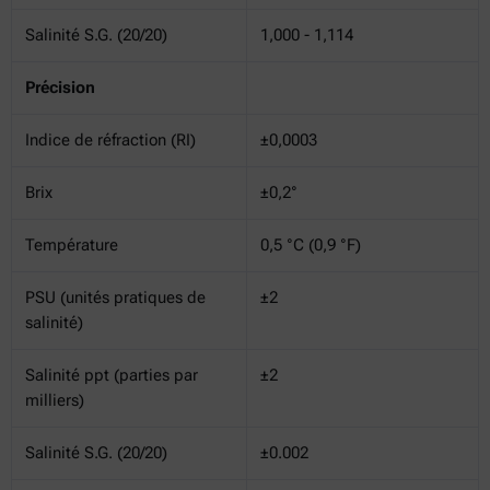
Salinité S.G. (20/20)
1,000 - 1,114
Précision
Indice de réfraction (RI)
±0,0003
Brix
±0,2°
Température
0,5 °C (0,9 °F)
PSU (unités pratiques de
±2
salinité)
Salinité ppt (parties par
±2
milliers)
Salinité S.G. (20/20)
±0.002