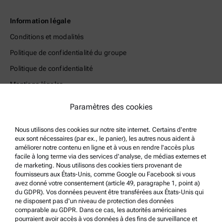
Information légale
Conditions et modalités
Politique de confidentialité du groupe
Politique de confidentialité
Mentions légales
Conditions d'utilisation
Paramètres des cookies
Marques commerciales
Nous utilisons des cookies sur notre site internet. Certains d'entre
Système de dénonciation
eux sont nécessaires (par ex., le panier), les autres nous aident à
améliorer notre contenu en ligne et à vous en rendre l'accès plus
facile à long terme via des services d'analyse, de médias externes et
Support produit
de marketing. Nous utilisons des cookies tiers provenant de
Service Certifié Anton Paar
fournisseurs aux États-Unis, comme Google ou Facebook si vous
avez donné votre consentement (article 49, paragraphe 1, point a)
Déclaration de sécurité
du GDPR). Vos données peuvent être transférées aux États-Unis qui
ne disposent pas d'un niveau de protection des données
Centres techniques d’Anton Paar
comparable au GDPR. Dans ce cas, les autorités américaines
pourraient avoir accès à vos données à des fins de surveillance et
Contactez-nous