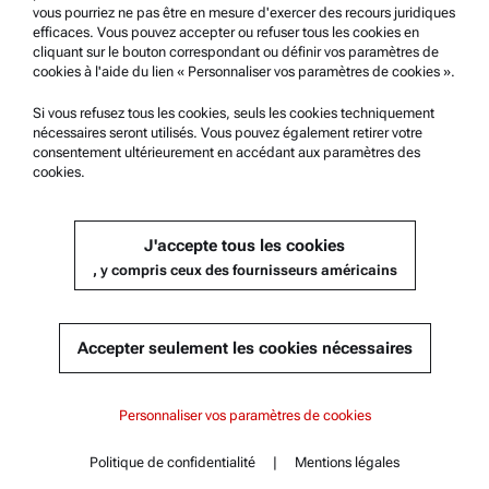
vous pourriez ne pas être en mesure d'exercer des recours juridiques
efficaces. Vous pouvez accepter ou refuser tous les cookies en
cliquant sur le bouton correspondant ou définir vos paramètres de
Information sur l'entreprise
cookies à l'aide du lien « Personnaliser vos paramètres de cookies ».
Société
Si vous refusez tous les cookies, seuls les cookies techniquement
nécessaires seront utilisés. Vous pouvez également retirer votre
Actualités
consentement ultérieurement en accédant aux paramètres des
Relations presse
cookies.
Devenez un fournisseur
J'accepte tous les cookies
, y compris ceux des fournisseurs américains
© 2026 Anton Paar GmbH
Accepter seulement les cookies nécessaires
Table des matières
Personnaliser vos paramètres de cookies
Caractéristiques principales
Politique de confidentialité
|
Mentions légales
Contact
Table des matières
Spécifications